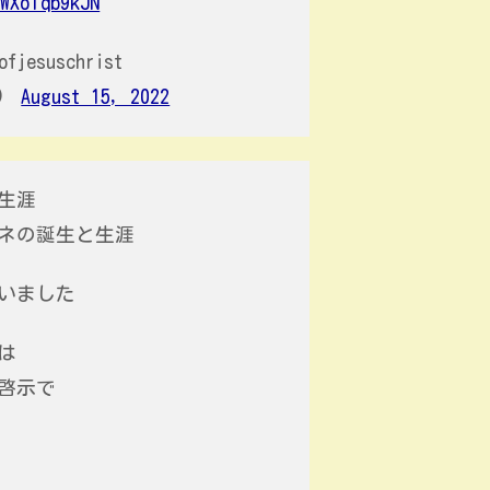
/WXoTqb9kJN
ofjesuschrist
t)
August 15, 2022
生涯
ネの誕生と生涯
いました
は
啓示で