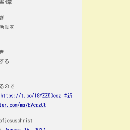
書4章
ぎ
活動を
き
する
るので
https://t.co/l8YZZ5Oeoz
#新
ter.com/ms7EVcazCt
ofjesuschrist
t)
August 15, 2022