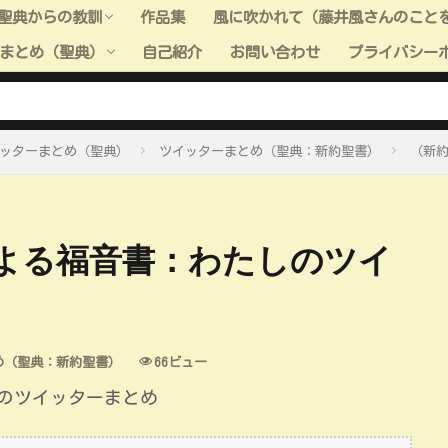
聖典からの教訓
作品集
風に吹かれて（藤井風さんのこと
まとめ（聖典）
自己紹介
お問い合わせ
プライバシー
聖典からの教訓（旧約聖書）
聖典からの教訓（新約聖書）
聖典からの教訓（モルモン書）
聖典からの教訓（教義と聖約）
聖典からの教訓（高価な真珠）
聖典からの教訓（全般）
聖典＿小ネタ
ーまとめ（聖典：旧約聖書）
ーまとめ（聖典：新約聖書）
ーまとめ（聖典：モルモン書）
ーまとめ（聖典：教義と聖約）
ーまとめ（聖典：高価な真珠）
ッターまとめ（聖典）
ツイッターまとめ（聖典：新約聖書）
（新
よる福音書：わたしのツイ
め（聖典：新約聖書）
66ビュー
のツイッターまとめ