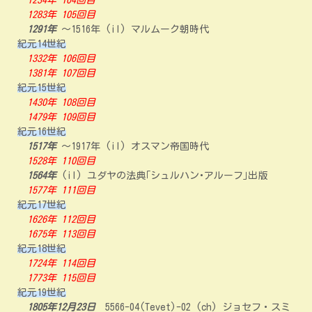
1234年 104回目
1283年 105回目
1291年
～1516年 (il) マルムーク朝時代
紀元14世紀
1332年 106回目
1381年 107回目
紀元15世紀
1430年 108回目
1479年 109回目
紀元16世紀
1517年
～1917年 (il) オスマン帝国時代
1528年 110回目
1564年
(il) ユダヤの法典｢シュルハン･アルーフ｣出版
1577年 111回目
紀元17世紀
1626年 112回目
1675年 113回目
紀元18世紀
1724年 114回目
1773年 115回目
紀元19世紀
1805年12月23日
5566-04(Tevet)-02 (ch) ジョセフ・スミ