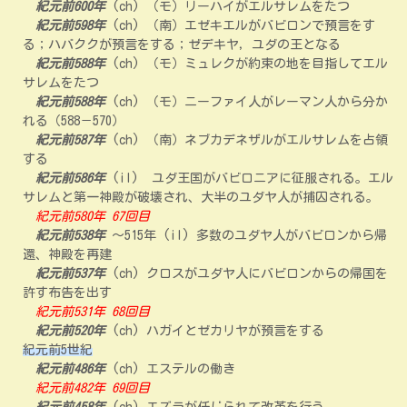
紀元前600年
(ch) （モ）リーハイがエルサレムをたつ
紀元前598年
(ch) （南）エゼキエルがバビロンで預言をす
る；ハバククが預言をする；ゼデキヤ，ユダの王となる
紀元前588年
(ch) （モ）ミュレクが約束の地を目指してエル
サレムをたつ
紀元前588年
(ch) （モ）ニーファイ人がレーマン人から分か
れる（588－570）
紀元前587年
(ch) （南）ネブカデネザルがエルサレムを占領
する
紀元前586年
(il) ユダ王国がバビロニアに征服される。エル
サレムと第一神殿が破壊され、大半のユダヤ人が捕囚される。
紀元前580年 67回目
紀元前538年
～515年 (il) 多数のユダヤ人がバビロンから帰
還、神殿を再建
紀元前537年
(ch) クロスがユダヤ人にバビロンからの帰国を
許す布告を出す
紀元前531年 68回目
紀元前520年
(ch) ハガイとゼカリヤが預言をする
紀元前5世紀
紀元前486年
(ch) エステルの働き
紀元前482年 69回目