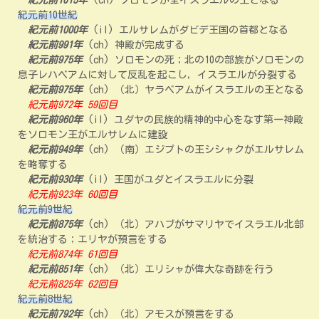
紀元前1015年
(ch) ソロモンが全イスラエルの王となる
紀元前10世紀
紀元前1000年
(il) エルサレムがダビデ王国の首都となる
紀元前991年
(ch) 神殿が完成する
紀元前975年
(ch) ソロモンの死；北の10の部族がソロモンの
息子レハベアムに対して反乱を起こし，イスラエルが分裂する
紀元前975年
(ch) （北）ヤラベアムがイスラエルの王となる
紀元前972年 59回目
紀元前960年
(il) ユダヤの民族的精神的中心をなす第一神殿
をソロモン王がエルサレムに建設
紀元前949年
(ch) （南）エジプトの王シシャクがエルサレム
を略奪する
紀元前930年
(il) 王国がユダとイスラエルに分裂
紀元前923年 60回目
紀元前9世紀
紀元前875年
(ch) （北）アハブがサマリヤでイスラエル北部
を統治する；エリヤが預言をする
紀元前874年 61回目
紀元前851年
(ch) （北）エリシャが偉大な奇跡を行う
紀元前825年 62回目
紀元前8世紀
紀元前792年
(ch) （北）アモスが預言をする