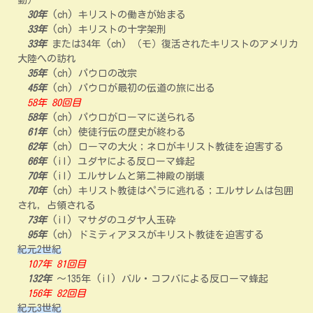
動）
30年
(ch) キリストの働きが始まる
33年
(ch) キリストの十字架刑
33年
または34年 (ch) （モ）復活されたキリストのアメリカ
大陸への訪れ
35年
(ch) パウロの改宗
45年
(ch) パウロが最初の伝道の旅に出る
58年 80回目
58年
(ch) パウロがローマに送られる
61年
(ch) 使徒行伝の歴史が終わる
62年
(ch) ローマの大火；ネロがキリスト教徒を迫害する
66年
(il) ユダヤによる反ローマ蜂起
70年
(il) エルサレムと第二神殿の崩壊
70年
(ch) キリスト教徒はペラに逃れる；エルサレムは包囲
され，占領される
73年
(il) マサダのユダヤ人玉砕
95年
(ch) ドミティアヌスがキリスト教徒を迫害する
紀元2世紀
107年 81回目
132年
～135年 (il) バル・コフバによる反ローマ蜂起
156年 82回目
紀元3世紀