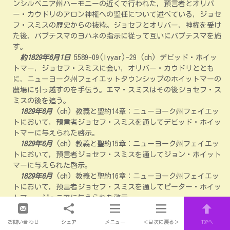
ンシルベニア州ハーモニーの近くで行われた，預言者とオリバ
ー・カウドリのアロン神権への聖任について述べている，ジョセ
フ・スミスの歴史からの抜粋。ジョセフとオリバー，神権を受け
た後，バプテスマのヨハネの指示に従って互いにバプテスマを施
す。
約1829年6月1日
5589-09(Iyyar)-29 (ch) デビッド・ホイッ
トマー，ジョセフ・スミスに会い，オリバー・カウドリととも
に，ニューヨーク州フェイエットタウンシップのホイットマーの
農場に引っ越すのを手伝う。エマ・スミスはその後ジョセフ・ス
ミスの後を追う。
1829年6月
(ch) 教義と聖約14章：ニューヨーク州フェイエッ
トにおいて，預言者ジョセフ・スミスを通してデビッド・ホイッ
トマーに与えられた啓示。
1829年6月
(ch) 教義と聖約15章：ニューヨーク州フェイエッ
トにおいて，預言者ジョセフ・スミスを通してジョン・ホイット
マーに与えられた啓示。
1829年6月
(ch) 教義と聖約16章：ニューヨーク州フェイエッ
トにおいて，預言者ジョセフ・スミスを通してピーター・ホイッ
トマー・ジュニアに与えられた啓示。
1829年6月
(ch) 教義と聖約18章：ニューヨーク州フェイエッ
トにおいて，預言者ジョセフ・スミス，オリバー・カウドリ，お
お問い合わせ
シェア
メニュー
＜目次に戻る＞
TOPへ