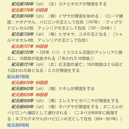
紀元前790年
(ch) （北）ヨナとホセアが預言をする
紀元前776年 63回目
紀元前740年
(ch) （南）イザヤが預言を始める；（ローマ建
国；ナボナサル，バビロンの王として在位（747年）；ティグラ
テピレセル3世，アッシリアの王として在位（747－734年））
紀元前728年
(ch) （南）ヒゼキヤ，ユダの王となる；（シャ
ルマネセル4世，アッシリアの王として在位）
紀元前727年 64回目
紀元前722年
～720年 (il) イスラエル王国がアッシリアに敗
北し、10部族が追放される（｢失われた10部族｣）
紀元前721年
(ch) （北）北王国の滅亡；10の部族はとら囚と
ら囚われの身となる；ミカが預言をする
紀元前7世紀
紀元前678年 65回目
紀元前642年
(ch) （南）ナホムが預言をする
紀元前629年 66回目
紀元前628年
(ch) （南）エレミヤとゼパニヤが預言をする
紀元前609年
(ch) （南）オバデヤが預言をする；ダニエルが
バビロンへ捕囚として連行される；（ニネベが606年に陥落す
る；ネブカデネザルがバビロンの王として在位（604－561年））
紀元前6世紀