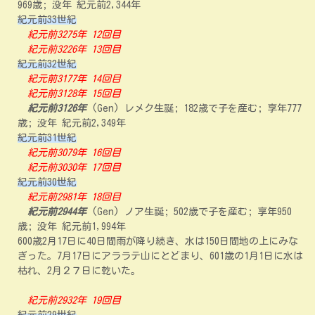
969歳; 没年 紀元前2,344年
紀元前33世紀
紀元前3275年 12回目
紀元前3226年 13回目
紀元前32世紀
紀元前3177年 14回目
紀元前3128年 15回目
紀元前3126年
(Gen) レメク生誕; 182歳で子を産む; 享年777
歳; 没年 紀元前2,349年
紀元前31世紀
紀元前3079年 16回目
紀元前3030年 17回目
紀元前30世紀
紀元前2981年 18回目
紀元前2944年
(Gen) ノア生誕; 502歳で子を産む; 享年950
歳; 没年 紀元前1,994年
600歳2月17日に40日間雨が降り続き、水は150日間地の上にみな
ぎった。7月17日にアララテ山にとどまり、601歳の1月1日に水は
枯れ、2月２７日に乾いた。
紀元前2932年 19回目