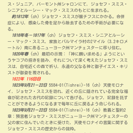
ス・ジュニア，バーモント州シャロンにて，ジョセフ・スミス・
シニアとルーシー・マック・スミスのもとに生まれる。
約1812年
(ch) ジョセフ・スミスが腸チフスにかかる。合併
症により，感染した骨を足から除去するための手術が必要にな
る。
1816年冬－1817年
(ch) ジョセフ・スミス・シニアとルーシ
ー・マック・スミス，家族とパルマイラ村の2マイル（3.2キロメ
ートル）南にあるニューヨーク州マンチェスターに移り住む。
1820年春
(ch) 最初の示現：「神に願い求める」ようにとい
うヤコブの招きを読み，それについて深く考えたジョセフ・スミ
スは，自宅近くの森で祈り，永遠の父なる神と御子イエス・キリ
ストが御姿を現される。
1822年 116回目
1823年9月21－22日
5584-01(Tishrei)-16 (ch) 天使モロナ
イ，ジョセフ・スミスを訪れ，近くの丘に隠されている完全な福
音が記された古代の記録について告げる。ジョセフ，記録を託す
ことができるようになるまで毎年に丘に戻るよう命じられる。
1823年9月21－22日
5584-01(Tishrei)-16 (ch) 教義と聖約2
章：預言者ジョセフ・スミスがニューヨーク州マンチェスターの
父の家に住んでいたときに受けた，天使モロナイの言葉に関する
ジョセフ・スミスの歴史からの抜粋。