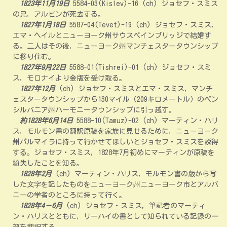
1823年11月19日
5584-03(Kislev)-16 (ch) ジョセフ・スミス
の兄，アルビンが死去する。
1827年1月18日
5587-04(Tevet)-19 (ch) ジョセフ・スミス，
エマ・ヘイルとニューヨーク州サウスベインブリッジで結婚す
る。二人はその後，ニューヨーク州マンチェスタータウンシップ
に移り住む。
1827年9月22日
5588-01(Tishrei)-01 (ch) ジョセフ・スミ
ス，モロナイより金版を受け取る。
1827年12月
(ch) ジョセフ・スミスとエマ・スミス，マンチ
ェスタータウンシップから130マイル（209キロメートル）のペン
シルバニア州ハーモニータウンシップに引っ越す。
約1828年6月14日
5588-10(Tamuz)-02 (ch) マーティン・ハリ
ス，モルモン書の翻訳原稿を家族に見せるために，ニューヨーク
州パルマイラに持って行かせてほしいとジョセフ・スミスを説得
する。ジョセフ・スミス，1828年7月初めにマーティンが原稿を
紛失したことを知る。
1828年2月
(ch) マーティン・ハリス，モルモン書の版から写
した文字を記したものをニューヨーク州ニューヨーク市とアルバ
ニーの学者のところに持って行く。
1828年4－6月
(ch) ジョセフ・スミス，筆記者のマーティ
ン・ハリスとともに，リーハイの書として知られている記録の一