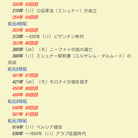
205年 83回目
210年
(il) 口伝律法（ミシュナー）が成立
254年 84回目
紀元4世紀
303年 85回目
313年
～636年 (il) ビザンチン時代
352年 86回目
385年
(ch) （モ）ニーファイの民の滅亡
390年
(il) ミシュナー解釈書（エルサレム・タルムード）の
完成
紀元5世紀
401年 87回目
421年
(ch) （モ）モロナイが版を隠す
450年 88回目
499年 89回目
紀元6世紀
548年 90回目
597年 91回目
紀元7世紀
614年
(il) ペルシア侵攻
636年
～1099年 (il) アラブ征服時代