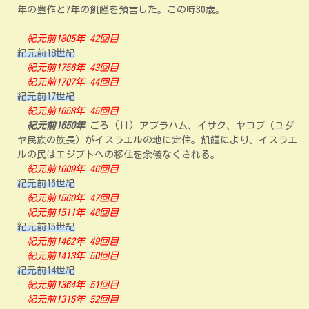
年の豊作と7年の飢饉を預言した。この時30歳。
紀元前1805年 42回目
紀元前18世紀
紀元前1756年 43回目
紀元前1707年 44回目
紀元前17世紀
紀元前1658年 45回目
紀元前1650年
ごろ (il) アブラハム、イサク、ヤコブ（ユダ
ヤ民族の族長）がイスラエルの地に定住。飢饉により、イスラエ
ルの民はエジプトへの移住を余儀なくされる。
紀元前1609年 46回目
紀元前16世紀
紀元前1560年 47回目
紀元前1511年 48回目
紀元前15世紀
紀元前1462年 49回目
紀元前1413年 50回目
紀元前14世紀
紀元前1364年 51回目
紀元前1315年 52回目