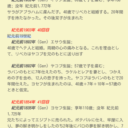
紀元前1952年
(Gen) イサク生誕; 60歳で子を産む; 享年180
歳; 没年 紀元前1,772年
サラがアブラハムに産んだ子。40歳でリベカと結婚する。20年間
子を持たなかった。その後双子が生まれた
紀元前1903年 40回目
紀元前19世紀
紀元前1892年
(Gen) エサウ生誕;
40歳でヘテ人と結婚。両親の心の痛みとなる。これを理由とし
て、リベカはヤコブを兄のもとに送り出す
紀元前1892年
(Gen) ヤコブ生誕; 57歳で子を産む;
ラバンのもとに7年仕えたのち、ラケルとレアを妻とし、つかえ
めの子を含め、12人の息子を持った。ヤコブはラバンのもとで20
年間仕えた。ヨセフが生まれたのは、40歳＋7年＋10年＝57歳の
ときと仮定。
紀元前1854年 41回目
紀元前1835年
(Gen) ヨセフ生誕; 享年110歳; 没年 紀元前
1,725年
兄たちによってエジプトに売られた。ポテパルに仕え、牢屋に入
り、夢の解き明かしをしたのち2年後にパロの夢を解き明かし、7