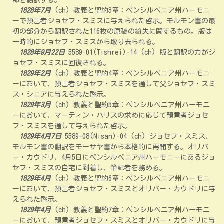
部を翻訳する。
1828年7月
(ch) 教義と聖約3章：ペンシルベニア州ハーモニ
ーで預言者ジョセフ・スミスに与えられた啓示。モルモン書の最
初の部分から翻訳された116枚の原稿の紛失に関するもの。版は
一時的にジョセフ・スミスから取り去られる。
1828年9月22日
5589-01(Tishrei)-14 (ch) 版と翻訳の力がジ
ョセフ・スミスに回復される。
1829年2月
(ch) 教義と聖約4章：ペンシルベニア州ハーモニ
ーにおいて，預言者ジョセフ・スミスを通して父ジョセフ・スミ
ス・シニアに与えられた啓示。
1829年3月
(ch) 教義と聖約5章：ペンシルベニア州ハーモニ
ーにおいて，マーティン・ハリスの求めに応じて預言者ジョセ
フ・スミスを通して与えられた啓示。
1829年4月7日
5589-08(Nisan)-04 (ch) ジョセフ・スミス，
モルモン書の翻訳をモーサヤ書から本格的に再開する。オリバ
ー・カウドリ，4月5日にペンシルベニア州ハーモニーにあるジョ
セフ・スミスの自宅に到着し，筆記者を務める。
1829年4月
(ch) 教義と聖約6章：ペンシルベニア州ハーモニ
ーにおいて，預言者ジョセフ・スミスとオリバー・カウドリに与
えられた啓示。
1829年4月
(ch) 教義と聖約7章：ペンシルベニア州ハーモニ
ーにおいて，預言者ジョセフ・スミスとオリバー・カウドリに与