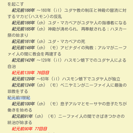
を起こす
紀元前166年
～160年 (il) ユダヤ教の制圧と神殿の冒涜に対
するマカビ(ハスモン)の反乱
紀元前166年
(ch) ユダ・マカベアがユダヤ人の指導者になる
紀元前165年
(ch) 神殿が清められ，再奉献される；ハヌカー
祭の始まり
紀元前161年
(ch) ユダ・マカベアの死
紀元前148年
(ch) （モ）アビナダイの殉教；アルマがニーフ
ァイ人の間に教会を再建する
紀元前142年
～129年 (il) ハスモン朝下でのユダヤ人による
自治
紀元前139年 76回目
紀元前129年
～63年 (il) ハスモン朝下でユダヤ人が独立
紀元前124年
(ch) （モ）ベニヤミンがニーファイ人に最後の
説教をする
紀元前1世紀
紀元前100年
(ch) （モ）息子アルマとモーサヤの息子たちが
働きを始める
紀元前91年
(ch) （モ）ニーファイ人の間でさばきつかさの
統治が始まる
紀元前90年 77回目