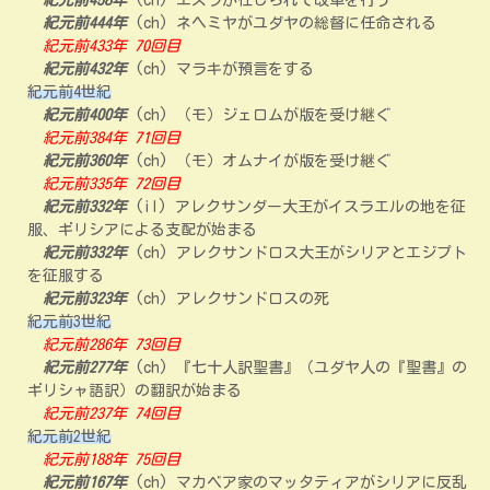
紀元前458年
(ch) エズラが任じられて改革を行う
紀元前444年
(ch) ネヘミヤがユダヤの総督に任命される
紀元前433年 70回目
紀元前432年
(ch) マラキが預言をする
紀元前4世紀
紀元前400年
(ch) （モ）ジェロムが版を受け継ぐ
紀元前384年 71回目
紀元前360年
(ch) （モ）オムナイが版を受け継ぐ
紀元前335年 72回目
紀元前332年
(il) アレクサンダー大王がイスラエルの地を征
服、ギリシアによる支配が始まる
紀元前332年
(ch) アレクサンドロス大王がシリアとエジプト
を征服する
紀元前323年
(ch) アレクサンドロスの死
紀元前3世紀
紀元前286年 73回目
紀元前277年
(ch) 『七十人訳聖書』（ユダヤ人の『聖書』の
ギリシャ語訳）の翻訳が始まる
紀元前237年 74回目
紀元前2世紀
紀元前188年 75回目
紀元前167年
(ch) マカベア家のマッタティアがシリアに反乱