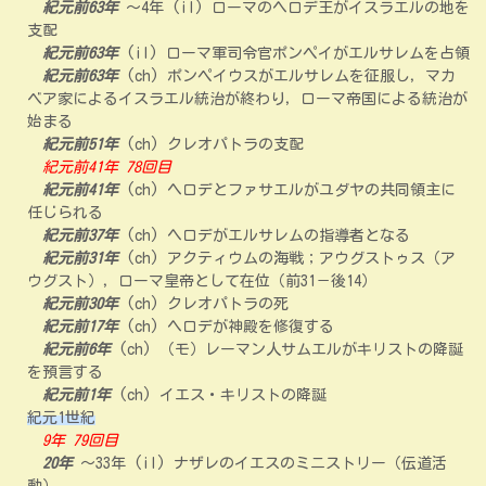
紀元前63年
～4年 (il) ローマのヘロデ王がイスラエルの地を
支配
紀元前63年
(il) ローマ軍司令官ポンペイがエルサレムを占領
紀元前63年
(ch) ポンペイウスがエルサレムを征服し，マカ
ベア家によるイスラエル統治が終わり，ローマ帝国による統治が
始まる
紀元前51年
(ch) クレオパトラの支配
紀元前41年 78回目
紀元前41年
(ch) ヘロデとファサエルがユダヤの共同領主に
任じられる
紀元前37年
(ch) ヘロデがエルサレムの指導者となる
紀元前31年
(ch) アクティウムの海戦；アウグストゥス（ア
ウグスト），ローマ皇帝として在位（前31－後14）
紀元前30年
(ch) クレオパトラの死
紀元前17年
(ch) ヘロデが神殿を修復する
紀元前6年
(ch) （モ）レーマン人サムエルがキリストの降誕
を預言する
紀元前1年
(ch) イエス・キリストの降誕
紀元1世紀
9年 79回目
20年
～33年 (il) ナザレのイエスのミニストリー（伝道活