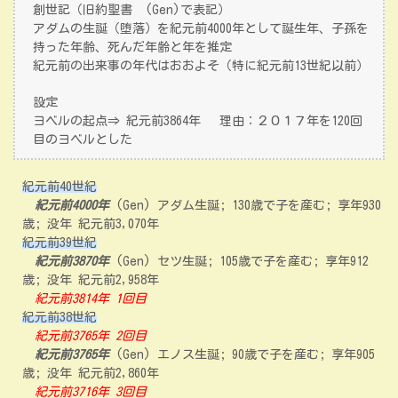
創世記（旧約聖書 (Gen)で表記）
アダムの生誕（堕落）を紀元前4000年として誕生年、子孫を
持った年齢、死んだ年齢と年を推定
紀元前の出来事の年代はおおよそ（特に紀元前13世紀以前）
設定
ヨベルの起点⇒ 紀元前3864年 理由：２０１７年を120回
目のヨベルとした
紀元前40世紀
紀元前4000年
(Gen) アダム生誕; 130歳で子を産む; 享年930
歳; 没年 紀元前3,070年
紀元前39世紀
紀元前3870年
(Gen) セツ生誕; 105歳で子を産む; 享年912
歳; 没年 紀元前2,958年
紀元前3814年 1回目
紀元前38世紀
紀元前3765年 2回目
紀元前3765年
(Gen) エノス生誕; 90歳で子を産む; 享年905
歳; 没年 紀元前2,860年
紀元前3716年 3回目