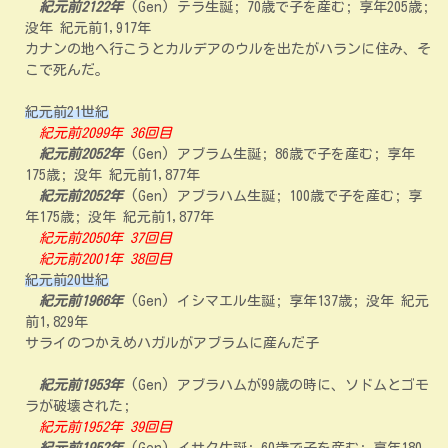
紀元前2122年
(Gen) テラ生誕; 70歳で子を産む; 享年205歳;
没年 紀元前1,917年
カナンの地へ行こうとカルデアのウルを出たがハランに住み、そ
こで死んだ。
紀元前21世紀
紀元前2099年 36回目
紀元前2052年
(Gen) アブラム生誕; 86歳で子を産む; 享年
175歳; 没年 紀元前1,877年
紀元前2052年
(Gen) アブラハム生誕; 100歳で子を産む; 享
年175歳; 没年 紀元前1,877年
紀元前2050年 37回目
紀元前2001年 38回目
紀元前20世紀
紀元前1966年
(Gen) イシマエル生誕; 享年137歳; 没年 紀元
前1,829年
サライのつかえめハガルがアブラムに産んだ子
紀元前1953年
(Gen) アブラハムが99歳の時に、ソドムとゴモ
ラが破壊された;
紀元前1952年 39回目