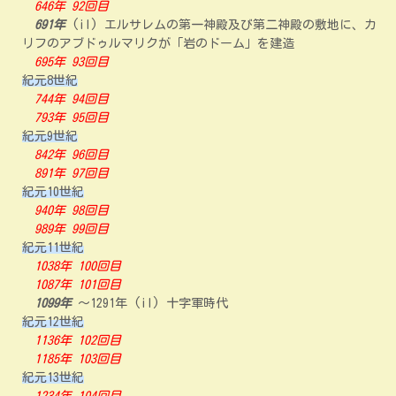
646年 92回目
691年
(il) エルサレムの第一神殿及び第二神殿の敷地に、カ
リフのアブドゥルマリクが「岩のドーム」を建造
695年 93回目
紀元8世紀
744年 94回目
793年 95回目
紀元9世紀
842年 96回目
891年 97回目
紀元10世紀
940年 98回目
989年 99回目
紀元11世紀
1038年 100回目
1087年 101回目
1099年
～1291年 (il) 十字軍時代
紀元12世紀
1136年 102回目
1185年 103回目
紀元13世紀