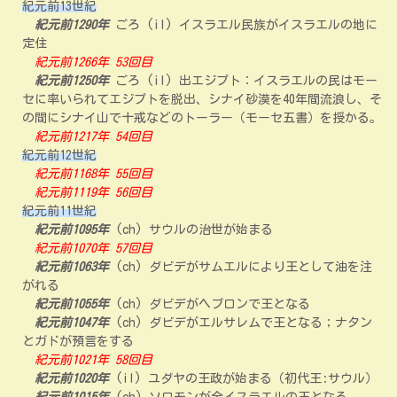
紀元前13世紀
紀元前1290年
ごろ (il) イスラエル民族がイスラエルの地に
定住
紀元前1266年 53回目
紀元前1250年
ごろ (il) 出エジプト：イスラエルの民はモー
セに率いられてエジプトを脱出、シナイ砂漠を40年間流浪し、そ
の間にシナイ山で十戒などのトーラー（モーセ五書）を授かる。
紀元前1217年 54回目
紀元前12世紀
紀元前1168年 55回目
紀元前1119年 56回目
紀元前11世紀
紀元前1095年
(ch) サウルの治世が始まる
紀元前1070年 57回目
紀元前1063年
(ch) ダビデがサムエルにより王として油を注
がれる
紀元前1055年
(ch) ダビデがヘブロンで王となる
紀元前1047年
(ch) ダビデがエルサレムで王となる；ナタン
とガドが預言をする
紀元前1021年 58回目
紀元前1020年
(il) ユダヤの王政が始まる（初代王:サウル）