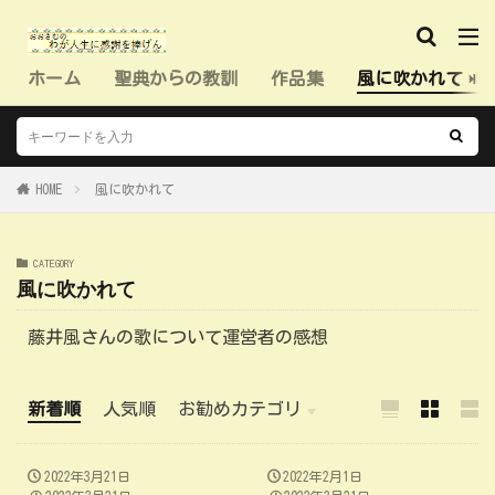
ホーム
聖典からの教訓
作品集
風に吹かれて（
HOME
風に吹かれて
CATEGORY
風に吹かれて
藤井風さんの歌について運営者の感想
新着順
人気順
お勧めカテゴリ
イザヤ書研究
聖典からの教訓
風に吹かれて
作品集
2022年3月21日
2022年2月1日