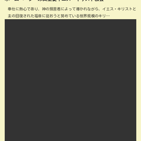
奉仕に熱心であり，神の預言者によって導かれながら，イエス・キリストと
主の回復された福音に従おうと努めている世界規模のキリ…