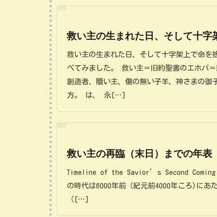
救い主の生まれた日、そして十字
救い主の生まれた日、そして十字架上で命を
べてみました。 救い主＝旧約聖書のエホバ
創造者、贖い主、傷の無い子羊、神さまの御
方。 は、 永[…]
救い主の再臨（末日）までの年表
Timeline of the Savior’s Second Co
の時代は6000年前（紀元前4000年ころ)にあ
（[…]