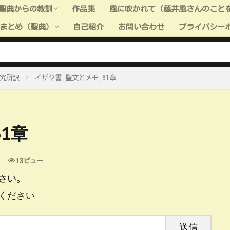
聖典からの教訓
作品集
風に吹かれて（藤井風さんのこと
まとめ（聖典）
自己紹介
お問い合わせ
プライバシー
聖典からの教訓（旧約聖書）
聖典からの教訓（新約聖書）
聖典からの教訓（モルモン書）
聖典からの教訓（教義と聖約）
聖典からの教訓（高価な真珠）
聖典からの教訓（全般）
聖典＿小ネタ
ーまとめ（聖典：旧約聖書）
ーまとめ（聖典：新約聖書）
ーまとめ（聖典：モルモン書）
ーまとめ（聖典：教義と聖約）
ーまとめ（聖典：高価な真珠）
究所訳
イザヤ書_聖文とメモ_61章
1章
13ビュー
さい。
ください