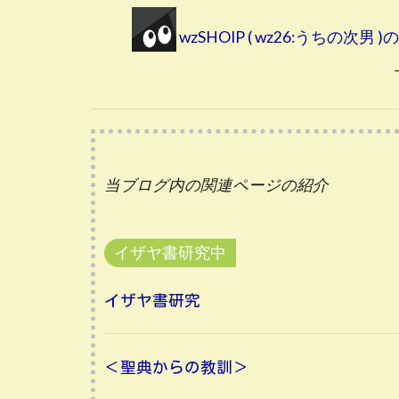
wzSHOIP ( wz26:うちの次
当ブログ内の関連ページの紹介
イザヤ書研究中
イザヤ書研究
＜聖典からの教訓＞