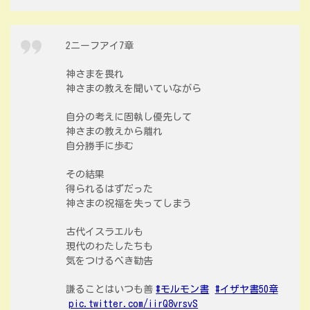
2ニーフアイ7章
神さまを畏れ
神さまの教えを聞いていながら
自分の考えに固執し優先して
神さまの教えから離れ
自分勝手に歩む
その結果
得られるはずだった
神さまの祝福を失ってしまう
古代イスラエルも
現代のわたしたちも
気をつけるべき勧告
謙ることはいつも善
#モルモン書
#イザヤ書50章
pic.twitter.com/iirQ8vrsvS