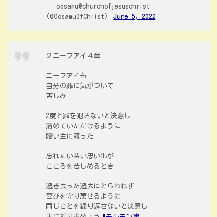
— oosamu@churchofjesuschrist
(@OosamuOfChrist)
June 5, 2022
２ニーフアイ４章
ニーフアイも
自分の罪に気がついて
苦しみ
2度と罪を犯さないと決意し
清めていただけるように
贖い主に頼った
忘れたい苦い思い出が
こころを苦しめるとき
過ぎ去った過去にとらわれず
喜びを守り戻せるように
同じことを繰り返さないと決意し
主に祈り求めよう
#モルモン書