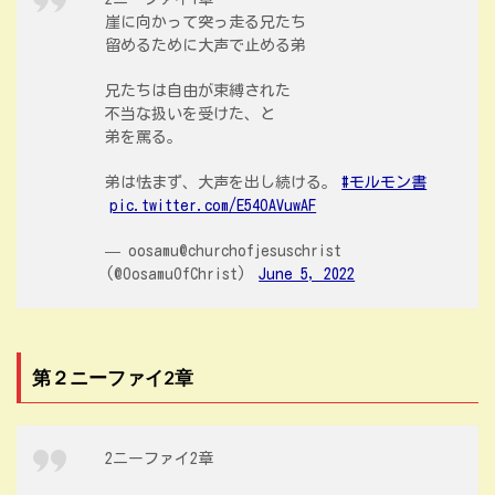
崖に向かって突っ走る兄たち
留めるために大声で止める弟
兄たちは自由が束縛された
不当な扱いを受けた、と
弟を罵る。
弟は怯まず、大声を出し続ける。
#モルモン書
pic.twitter.com/E54OAVuwAF
— oosamu@churchofjesuschrist
(@OosamuOfChrist)
June 5, 2022
第２ニーファイ2章
2ニーファイ2章