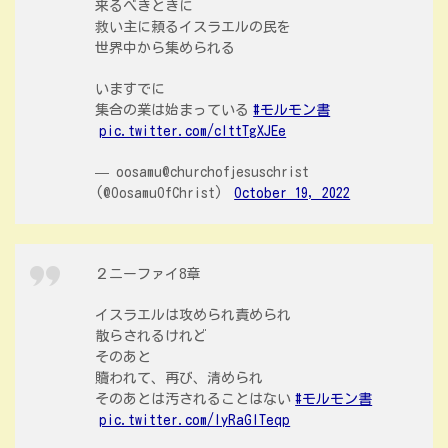
来るべきときに
救い主に頼るイスラエルの民を
世界中から集められる
いますでに
集合の業は始まっている
#モルモン書
pic.twitter.com/clttTgXJEe
— oosamu@churchofjesuschrist
(@OosamuOfChrist)
October 19, 2022
２ニーファイ8章
イスラエルは攻められ責められ
散らされるけれど
そのあと
贖われて、再び、清められ
そのあとは汚されることはない
#モルモン書
pic.twitter.com/IyRaGITeqp