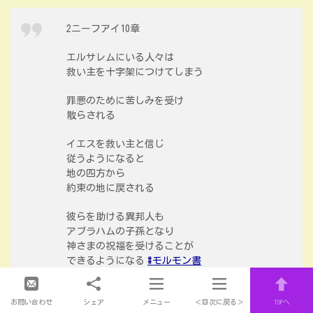
2ニーフアイ10章
エルサレムにいる人々は
救い主を十字架につけてしまう
罪悪のために苦しみを受け
散らされる
イエスを救い主と信じ
従うようになると
地の四方から
約束の地に戻される
彼らを助ける異邦人も
アブラハムの子孫となり
神さまの祝福を受けることが
できるようになる
#モルモン書
pic.twitter.com/G5mPzpdcJs
お問い合わせ
シェア
メニュー
＜目次に戻る＞
TOPへ
— oosamu@churchofjesuschrist