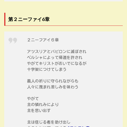
第２ニーファイ6章
２ニーフアイ６章
アツスリアとバビロンに滅ぼされ
ペルシャによって帰還を許され
やがてキリストがおいでになるが
十字架につけてしまう
義人の祈りに守られながらも
人々に蔑まれ苦しみを味わう
やがて
主の憐れみにより
主を思い出す
主は信じる者を助け出し