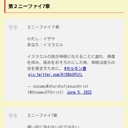
第２ニーファイ7章
２ニーファイ７章
わたし：イザヤ
あなた：イスラエル
イスラエルの民が神様に仕えることに疲れ、偶像
を拝み、戒めをおそろかにした時、神様は彼らの
目を覚ますために。
#モルモン書
pic.twitter.com/KISBbOFUlL
— oosamu@churchofjesuschrist
(@OosamuOfChrist)
June 5, 2022
２ニーファイ7章
痛い目に合わないのではない