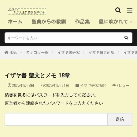
ホーム
聖典からの教訓
作品集
風に吹かれて（
HOME
カテゴリ一覧
イザヤ書研究
イザヤ研究所訳
イザヤ書
イザヤ書_聖文とメモ_18章
2025年8月8日
2025年9月21日
イザヤ研究所訳
7ビュー
続きを見るにはパスワードを入力してください。
運営者から連絡されたパスワードをご入力ください