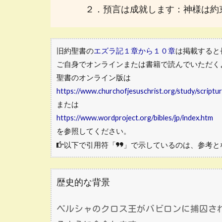
２．預言は成就します：神様は約
旧約聖書の
エズラ記１章から１０章
は掲載すると
ご自身でオンラインまたは書籍で読んでいただく
聖書のオンライン版は
https://www.churchofjesuschrist.org/study/scriptu
または
https://www.wordproject.org/bibles/jp/index.htm
を参照してください。
以下で引用符「
」で示しているのは、参考と
歴史的な背景
ペルシャのクロス王がバビロンに捕囚さ