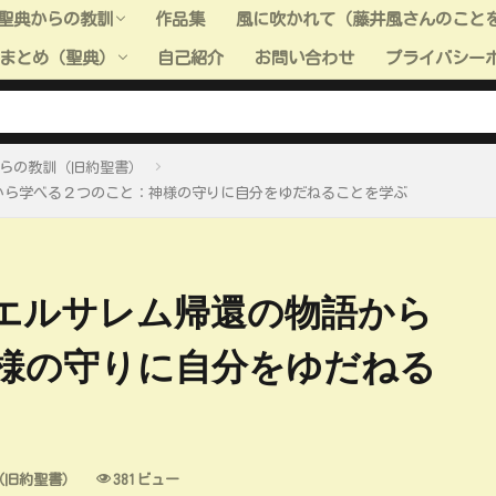
聖典からの教訓
作品集
風に吹かれて（藤井風さんのこと
まとめ（聖典）
自己紹介
お問い合わせ
プライバシー
聖典からの教訓（旧約聖書）
聖典からの教訓（新約聖書）
聖典からの教訓（モルモン書）
聖典からの教訓（教義と聖約）
聖典からの教訓（高価な真珠）
聖典からの教訓（全般）
聖典＿小ネタ
ーまとめ（聖典：旧約聖書）
ーまとめ（聖典：新約聖書）
ーまとめ（聖典：モルモン書）
ーまとめ（聖典：教義と聖約）
ーまとめ（聖典：高価な真珠）
らの教訓（旧約聖書）
から学べる２つのこと：神様の守りに自分をゆだねることを学ぶ
エルサレム帰還の物語から
様の守りに自分をゆだねる
（旧約聖書）
381ビュー