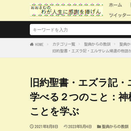
ホーム
ツイッター
ツイッタ
ツイッタ
ツイッタ
ツイッタ
ツイッタ
カテゴリ一覧
聖典からの教訓
聖典か
HOME
旧約聖書・エズラ記・エルサレム帰還の物語
旧約聖書・エズラ記・
学べる２つのこと：神
ことを学ぶ
2021年8月8日
2023年5月4日
聖典からの教訓