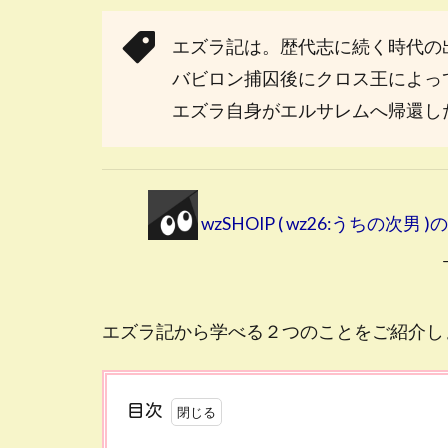
エズラ記は。歴代志に続く時代の
バビロン捕囚後にクロス王によっ
エズラ自身がエルサレムへ帰還し
wzSHOIP ( wz26:うちの次
エズラ記から学べる２つのことをご紹介し
目次