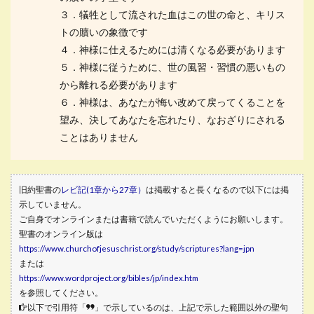
３．犠牲として流された血はこの世の命と、キリス
トの贖いの象徴です
４．神様に仕えるためには清くなる必要があります
５．神様に従うために、世の風習・習慣の悪いもの
から離れる必要があります
６．神様は、あなたが悔い改めて戻ってくることを
望み、決してあなたを忘れたり、なおざりにされる
ことはありません
旧約聖書の
レビ記(1章から27章）
は掲載すると長くなるので以下には掲
示していません。
ご自身でオンラインまたは書籍で読んでいただくようにお願いします。
聖書のオンライン版は
https://www.churchofjesuschrist.org/study/scriptures?lang=jpn
または
https://www.wordproject.org/bibles/jp/index.htm
を参照してください。
以下で引用符「
」で示しているのは、上記で示した範囲以外の聖句