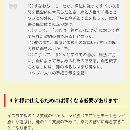
19)すなわち、モーセが、律法に従ってすべての戒
めを民全体に宣言したとき、水と赤色の羊毛とヒ
ソプとの外に、子牛とやぎとの血を取って、契約
書と民全体とにふりかけ、
20)そして、「これは、神があなたがたに対して立
てられた契約の血である」と言った。
21)彼はまた、幕屋と儀式用の器具いっさいにも、
同様に血をふりかけた。
22)こうして、ほとんどすべての物が、律法に従
い、血によってきよめられたのである。血を流す
ことなしには、罪のゆるしはあり得ない。
（ヘブル人への手紙９章２２節）
４.神様に仕えるためには清くなる必要があります
イスラエルの１２支族の中から、レビ族（アロンもモーセもレビ
族）が選ばれ、他の１１支族のために、祭司の務めに専念するこ
とになります。