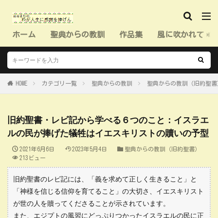
ホーム
聖典からの教訓
作品集
風に吹かれて（
HOME
カテゴリ一覧
聖典からの教訓
聖典からの教訓（旧約聖書
旧約聖書・レビ記から学べる６つのこと：イスラエ
ルの民が捧げた犠牲はイエスキリストの贖いの予型
2021年6月6日
2023年5月4日
聖典からの教訓（旧約聖書）
213ビュー
旧約聖書のレビ記には、「義を求めて正しく生きること」と
「神様を信じる信仰を育てること」の大切さ、イエスキリスト
が世の人を贖ってくださることが示されています。
また、エジプトの風習にどっぷりつかったイスラエルの民に正