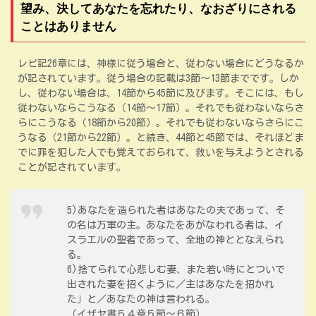
望み、決してあなたを忘れたり、なおざりにされる
ことはありません
レビ記26章には、神様に従う場合と、従わない場合にどうなるか
が記されています。従う場合の記載は3節～13節までです。しか
し、従わない場合は、14節から45節に及びます。そこには、もし
従わないならこうなる（14節～17節）。それでも従わないならさ
らにこうなる（18節から20節）。それでも従わないならさらにこ
うなる（21節から22節）。と続き、44節と45節では、それほどま
でに罪を犯した人でも覚えておられて、救いを与えようとされる
ことが記されています。
5)あなたを造られた者はあなたの夫であって、そ
の名は万軍の主。あなたをあがなわれる者は、イ
スラエルの聖者であって、全地の神ととなえられ
る。
6)捨てられて心悲しむ妻、また若い時にとついで
出された妻を招くように／主はあなたを招かれ
た」と／あなたの神は言われる。
（イザヤ書５４章５節～６節）