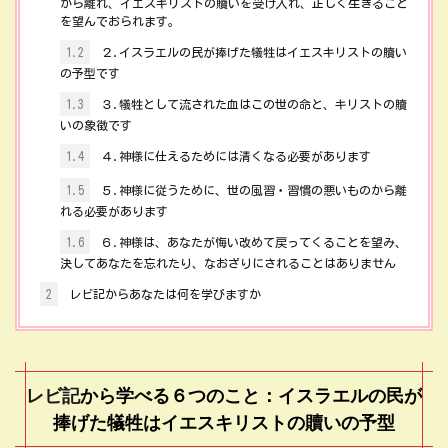
から離れ、イエスキリストの贖いを受け入れ、正しく生きること
を望んでおられます。
1.2
２.イスラエルの民が捧げた犠牲はイエスキリストの贖い
の予型です
1.3
３.犠牲として流された血はこの世の命と、キリストの贖
いの象徴です
1.4
４.神様に仕えるためには清くなる必要があります
1.5
５.神様に従うために、世の風習・習慣の悪いものから離
れる必要があります
1.6
６.神様は、あなたが悔い改めて戻ってくることを望み、
決してあなたを忘れたり、なおざりにされることはありません
2
レビ記からあなたは何を学びますか
レビ記
から学べる６つのこと：イスラエルの民が
捧げた犠牲はイエスキリストの贖いの予型