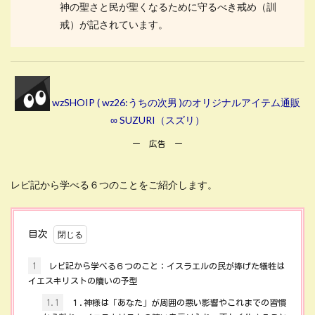
神の聖さと民が聖くなるために守るべき戒め（訓
戒）が記されています。
wzSHOIP ( wz26:うちの次男 )のオリジナルアイテム通販
∞ SUZURI（スズリ）
ー 広告 ー
レビ記から学べる６つのことをご紹介します。
目次
1
レビ記から学べる６つのこと：イスラエルの民が捧げた犠牲は
イエスキリストの贖いの予型
1.1
１.神様は「あなた」が周囲の悪い影響やこれまでの習慣