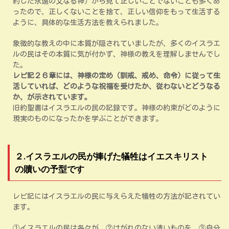
約した永遠の父なる神）から見て正しいことでないことも多くあ
ったので、正しくないことを捨て、正しい信仰をもって生活する
ように、具体的な生活方法を教えられました。
象徴的な教えの中に本質が隠されていましたが、多くのイスラエ
ルの民はその本質に気が付かず、神様の教えを理解しませんでし
た。
レビ記２６章には、神様の定め（訓戒、戒め、命令）に従って生
活していれば、どのような祝福を受けたか、従わないとどうなる
か、が示されています。
旧約聖書はイスラエルの民の記録です。神様の約束がどのように
現実のものになったかを学ぶことができます。
２.イスラエルの民が捧げた犠牲はイエスキリスト
の贖いの予型です
レビ記にはイスラエルの民に与えらえた犠牲の方法が記されてい
ます。
①イスラエルの民は各々が、②けがれのない清いものを、③自分