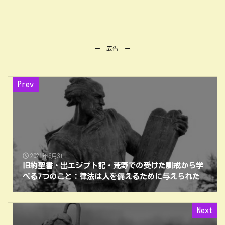
ー 広告 ー
Prev
2021年6月3日
旧約聖書・出エジプト記・荒野での受けた訓戒から学
べる7つのこと：律法は人を備えるために与えられた
Next