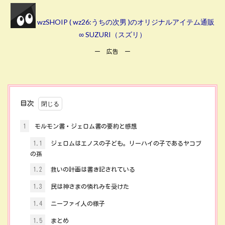
wzSHOIP ( wz26:うちの次男 )のオリジナルアイテム通販
∞ SUZURI（スズリ）
ー 広告 ー
目次
1
モルモン書・ジェロム書の要約と感想
1.1
ジェロムはエノスの子ども。リーハイの子であるヤコブ
の孫
1.2
救いの計画は書き記されている
1.3
民は神さまの憐れみを受けた
1.4
ニーファイ人の様子
1.5
まとめ