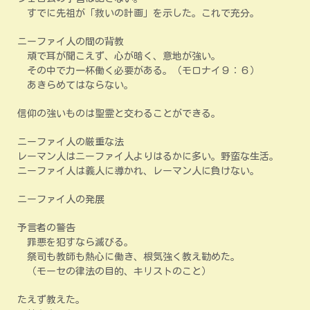
すでに先祖が「救いの計画」を示した。これで充分。
ニーファイ人の間の背教
頑で耳が聞こえず、心が暗く、意地が強い。
その中で力一杯働く必要がある。（モロナイ９：６）
あきらめてはならない。
信仰の強いものは聖霊と交わることができる。
ニーファイ人の厳重な法
レーマン人はニーファイ人よりはるかに多い。野蛮な生活。
ニーファイ人は義人に導かれ、レーマン人に負けない。
ニーファイ人の発展
予言者の警告
罪悪を犯すなら滅びる。
祭司も教師も熱心に働き、根気強く教え勧めた。
（モーセの律法の目的、キリストのこと）
たえず教えた。