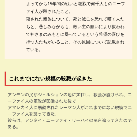
まってから15年間の戦いと殺戮で何千人ものニーフ
ァイ人が殺されたこと。
殺された親族について、死と滅亡を恐れて嘆く人た
ちと、悲しみながらも、救い主の贖いにより救われ
て神さまのみもとに帰っているという希望の喜びを
持つ人たちがいること、その原因について記載され
ている。
これまでにない規模の殺戮が起きた
アンモンの民がジェルションの地に定住し、教会が設けられ、ニ
ーファイ人の軍隊が配備された後で
アマレカイ人に扇動されたレーマン人がこれまでにない規模でニ
ーファイ人を襲ってきた。
彼らは、アンタイ・ニーファイ・リーハイの民を追ってきたので
ある。