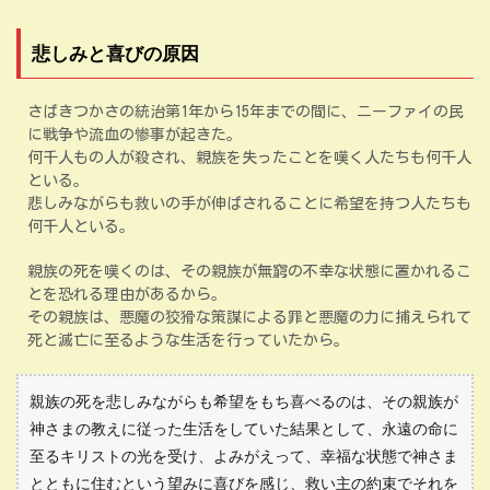
悲しみと喜びの原因
さばきつかさの統治第1年から15年までの間に、ニーファイの民
に戦争や流血の惨事が起きた。
何千人もの人が殺され、親族を失ったことを嘆く人たちも何千人
といる。
悲しみながらも救いの手が伸ばされることに希望を持つ人たちも
何千人といる。
親族の死を嘆くのは、その親族が無窮の不幸な状態に置かれるこ
とを恐れる理由があるから。
その親族は、悪魔の狡猾な策謀による罪と悪魔の力に捕えられて
死と滅亡に至るような生活を行っていたから。
親族の死を悲しみながらも希望をもち喜べるのは、その親族が
神さまの教えに従った生活をしていた結果として、永遠の命に
至るキリストの光を受け、よみがえって、幸福な状態で神さま
とともに住むという望みに喜びを感じ、救い主の約束でそれを