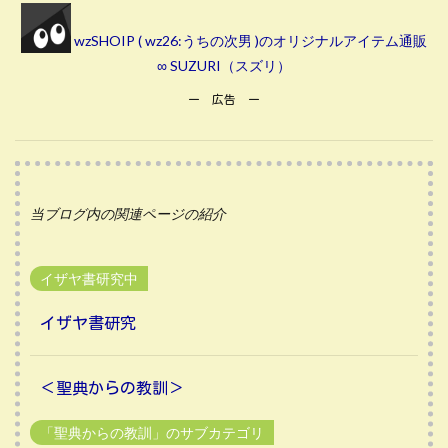
wzSHOIP ( wz26:うちの次男 )のオリジナルアイテム通販
∞ SUZURI（スズリ）
ー 広告 ー
当ブログ内の関連ページの紹介
イザヤ書研究中
イザヤ書研究
＜聖典からの教訓＞
「聖典からの教訓」のサブカテゴリ