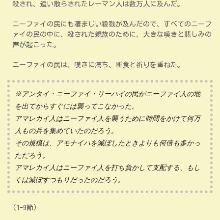
殺され、追い散らされたレーマン人は数万人に及んだ。
ニーファイの民にも凄まじい殺戮が及んだので、すべてのニーフ
ァイの民の中に、殺された親族のために、大きな嘆きと悲しみの
声が起こった。
ニーファイの民は、嘆きに満ち、断食と祈りを重ねた。
※アンタイ・ニーファイ・リーハイの民がニーファイ人の地
を出てからすぐには襲ってこなかった。
アマレカイ人はニーファイ人を襲うために時間をかけて何万
人もの兵を集めていたのだろう。
その規模は、アモナイハを滅ぼしたときよりも何倍も多かっ
ただろう。
アマレカイ人はニーファイ人を打ち負かして支配する、もし
くは滅ぼすつもりだったのだろう。
(1-9節)