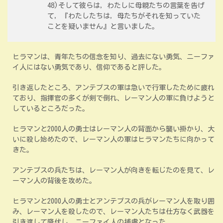
48)そして彼らは，わたしに母親たちの言葉を告げ
て，『わたしたちは，母たちがそれを知っていた
ことを疑いません』と言いました。
ヒラマンは、青年たちの信念を知り、過去にない勇気、ニーファ
イ人にはない勇気であり、信仰であると評した。
引き返したところ、アンテプスの軍は急いで行軍したために疲れ
ており、指揮官の多くが剣で倒れ、レーマン人の軍に負けようと
しているところだった。
ヒラマンと2000人の勇士はレーマン人の背面から襲い掛かり、大
いに殺し始めたので、レーマン人の軍はヒラマンたちに向かって
きた。
アンテプスの兵たちは、レーマン人が向きを転じたのを見て、レ
ーマン人の背後を攻めた。
ヒラマンと2000人の勇士とアンテプスの兵がレーマン人を取り囲
み、レーマン人を殺したので、レーマン人たちは仕方なく武器を
引き渡して降伏し、ニーファイ人の捕虜となった。