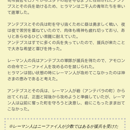
司令長官モロナイからユダヤの地を守るように任命されたアンテ
プスとその兵を助けるため、ヒラマンは二千人の青年たちを率い
て進軍した。
アンテプスとその兵は町を守り抜くために昼は勇ましく戦い，夜
は夜で苦労を重ねていたので，肉体も精神も疲れ切っており、あ
りとあらゆるひどい苦難に耐えていた。
アンテプスはすでに多くの兵を失っていたので、援兵が来たこと
で大きな希望と喜びを持った。
レーマン人の兵はアンテプスの軍隊が援兵を得たので、アモロン
の命令でニーファイ人を攻めるのを禁じられた。
ヒラマンは弱い状態の時にレーマン人が攻めてこなかったのは神
さまの恵みであると考えた。
アンテプスとその兵は、レーマン人が砦（アンテパラの町）から
出てくれば、正面と背後から攻めようと準備していたが、レーマ
ン人は以前に奪った町を守ろうと決意し、砦にこもったまま出て
こなかった。
※レーマン人はニーファイ人が少数ではあるが援兵を受けた