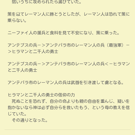
弱いうちに攻められたら滅びていた。
策を以てレーマン人に勝とうとしたが、レーマン人は恐れて策に
乗らない。
ニーファイ人の援兵と食料を見て不安になり、策に乗った。
アンテプスの兵－＞アンテパラ市のレーマン人の兵（最強軍）－
＞ヒラマンと二千人の勇士
アンテプスの兵－＞アンテパラ市のレーマン人の兵＜－ヒラマン
と二千人の勇士
アンテパラ市のレーマン人の兵は武器を引き渡して虜となる。
ヒラマンと二千人の勇士の信仰の力
死ぬことを恐れず、自分の命よりも親の自由を重んじ、疑いを
抱かないなら神は必ず自分らを救いたもう、という母の教えを信
じていた。
その通りとなった。