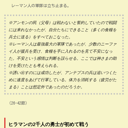
レーマン人の軍隊は立ち止まる。
※アンモンの民（父母）は戦わないと誓約していたので戦闘
には来れなかったが、自分たちにできること（多くの食糧を
兵士に送る）をすべておこなった。
※レーマン人は最強最大の軍隊であったが、少数のニーファ
イ人が援兵を受け、食糧を手に入れるのを見て不安になっ
た。不安という感情は判断を誤らせる。ここでは神さまの助
けを受けたとも考えられる。
※誘い出すのには成功したが、アンテプスの兵は追いつくた
めに速度をあげて行軍している。体力を消耗する（疲労がた
まる）ことは想定外であったのだろうか。
（26-42節）
ヒラマンの2千人の勇士が初めて戦う