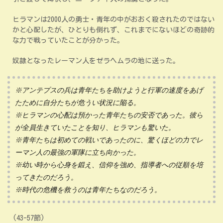
ヒラマンは2000人の勇士・青年の中がおおく殺されたのではない
かと心配したが、ひとりも倒れず、これまでにないほどの奇跡的
な力で戦っていたことが分かった。
奴隷となったレーマン人をゼラヘムラの地に送った。
※アンテプスの兵は青年たちを助けようと行軍の速度をあげ
たために自分たちが危うい状況に陥る。
※ヒラマンの心配は預かった青年たちの安否であった。彼ら
が全員生きていたことを知り、ヒラマンも驚いた。
※青年たちは初めての戦いであったのに、驚くほどの力でレ
ーマン人の最強の軍隊に立ち向かった。
※幼い時から心身を鍛え、信仰を強め、指導者への従順を培
ってきたのだろう。
※時代の危機を救うのは青年たちなのだろう。
(43-57節)