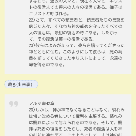
すなわち，過去の人々と，現在の人々と，キリス
トの復活までの将来の人々の復活である。御子は
キリストと呼ばれる。
22)さて，すべての預言者と，預言者たちの言葉を
信じた人々，すなわち神の戒めを守ったすべての
人の復活は，最初の復活の時にある。したがっ
て，その復活は第一の復活である。
23)彼らはよみがえって，彼らを贖ってくださった
神とともに住む。このようにして彼らは，死の縄
目を断ってくださったキリストによって，永遠の
命を得るのである。
裁き(出来事）
アルマ書42章
23)しかし，神が神でなくなることはなく，憐れみ
は悔い改める者について権利を主張する。憐れみ
は贖罪によって与えられるのである。そして，贖
罪は死者の復活をもたらし，死者の復活は人を神
の御前に連れ戻す。このようにして，人は神の御