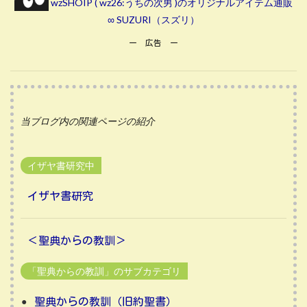
wzSHOIP ( wz26:うちの次男 )のオリジナルアイテム通販
∞ SUZURI（スズリ）
ー 広告 ー
当ブログ内の関連ページの紹介
イザヤ書研究中
イザヤ書研究
＜聖典からの教訓＞
「聖典からの教訓」のサブカテゴリ
聖典からの教訓（旧約聖書）