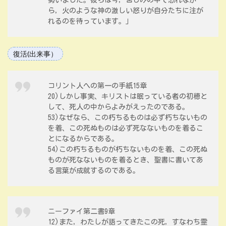
勢いました。彼らは今，苦しみの中で恐れなが
ら，火のような神の激しい怒りが自分たちに注が
れるのを待っています。」
復活(出来事）
コリント人への第一の手紙15章
20)しかし事実、キリストは眠っている者の初穂と
して、死人の中からよみがえったのである。
53)なぜなら、この朽ちるものは必ず朽ちないもの
を着、この死ぬものは必ず死なないものを着るこ
とになるからである。
54)この朽ちるものが朽ちないものを着、この死ぬ
ものが死なないものを着るとき、聖書に書いてあ
る言葉が成就するのである。
ニーファイ第二書9章
12)また，わたしが語ってきたこの死，すなわち霊