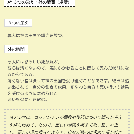
３つの栄え・外の暗闇（場所）
３つの栄え
義人は神の王国で輝きを放つ。
外の暗闇
悪人には恐ろしい死が及ぶ。
彼らは清くないので，義にかかわることに関して死んだ状態にな
るからである。
清くない者は決して神の王国を受け継ぐことができず，彼らは追
い出されて，自分の働きの成果，すなわち自分の悪い行いの結果
を受けるように定められる。
苦い杯のかすを飲む。
※アルマは、コリアントンが回復や復活について誤った考え
を持ち始めていたので、正しい知識を与えて思い違いを正
し、正しい道に戻らせようと、自分が熱心に求めて得た神さ