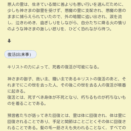
悪人の霊は、生きている間に善よりも悪い行いを選んだために、
少しも神さまの御霊を受けず、悪魔の霊に支配され、悪魔の意の
ままに捕らえられていたので、外の暗闇に追い出され、涙を流
し，泣きわめき，歯ぎしりをしながら、自分たちに降る火の憤り
のような神さまの激しい怒りを，ひどく恐れながら待つ。
復活(出来事）
キリストの力によって、死者の復活が可能になる。
神さまの御子、救い主、贖い主であるキリストの復活のあと、そ
れまでにこの世を去った人、その後この世を去る人の復活が順番
に起きる。
復活とは、死すべき身体が不死となり、朽ちるものが朽ちないも
のを着ることである。
預言者たちが語ってきた回復とは、霊は体に回復され，体は霊に
回復されることであり、手足と関節はことごとくその体に回復さ
れることである。髪の毛一筋さえも失われることなく，すべての