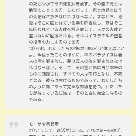
の死もやがてその死を解き放す。その霊の死とは
地獄のことである。したがって，死と地獄とはそ
の死を解き放さなければならない。すなわち，地
獄はそこに囚われている霊を解き放し，墓はそこ
に囚われている肉体を解き放して，人々の肉体と
霊は互いに回復される。それはイスラエルの聖者
の復活の力によるのである。
13)おお，わたしたちの神の計画の何と偉大なこと
よ。今語ったことのほかに，神のパラダイスは義
人の霊を解き放し，墓は義人の体を解き放さなけ
ればならない。そして，その霊と体は再び本来の
ものに回復され，すべての人は不朽となり，不死
となる。彼らは生けるものであって，わたしたち
のように肉にあって完全な知識を持つ。わたした
ちが持っている知識は，そのときに完全になるの
である。
モーサヤ書15章
21)こうして，復活が起こる。これは第一の復活，