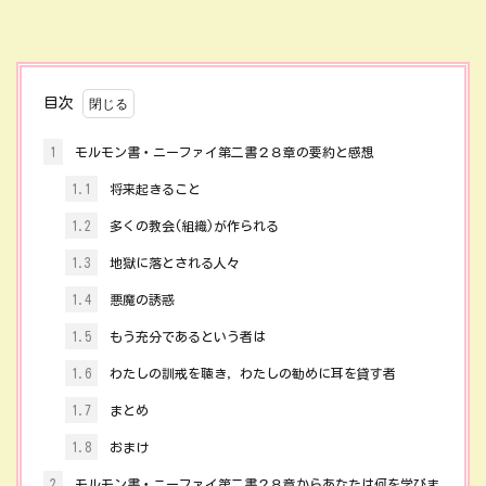
目次
1
モルモン書・ニーファイ第二書２８章の要約と感想
1.1
将来起きること
1.2
多くの教会(組織)が作られる
1.3
地獄に落とされる人々
1.4
悪魔の誘惑
1.5
もう充分であるという者は
1.6
わたしの訓戒を聴き，わたしの勧めに耳を貸す者
1.7
まとめ
1.8
おまけ
2
モルモン書・ニーファイ第二書２８章からあなたは何を学びま