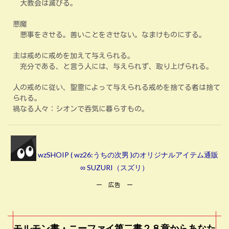
大教会は滅びる。
悪魔
悪事をさせる。善いことをさせない。なまけものにする。
主は戒めに戒めを加えて与えられる。
充分である、と言う人には、与えられず、取り上げられる。
人の戒めに従い、聖霊によって与えられる戒めを捨てる者は捨て
られる。
禍なる人々：シオンで呑気に暮らすもの。
wzSHOIP ( wz26:うちの次男 )のオリジナルアイテム通販
∞ SUZURI（スズリ）
ー 広告 ー
モルモン書・ニーファイ第二書２８章からあなた