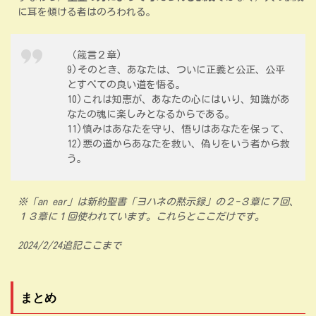
に耳を傾ける者はのろわれる。
（箴言２章)
9)そのとき、あなたは、ついに正義と公正、公平
とすべての良い道を悟る。
10)これは知恵が、あなたの心にはいり、知識があ
なたの魂に楽しみとなるからである。
11)慎みはあなたを守り、悟りはあなたを保って、
12)悪の道からあなたを救い、偽りをいう者から救
う。
※「an ear」は新約聖書「ヨハネの黙示録」の２-３章に７回、
１３章に１回使われています。これらとここだけです。
2024/2/24追記ここまで
まとめ