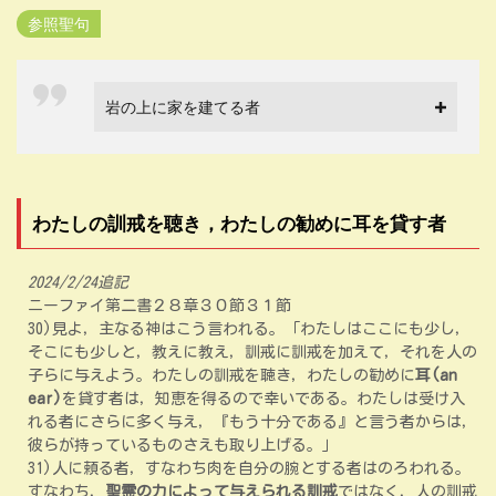
参照聖句
岩の上に家を建てる者
わたしの訓戒を聴き，わたしの勧めに耳を貸す者
2024/2/24追記
ニーファイ第二書２８章３０節３１節
30)見よ，主なる神はこう言われる。「わたしはここにも少し，
そこにも少しと，教えに教え，訓戒に訓戒を加えて，それを人の
子らに与えよう。わたしの訓戒を聴き，わたしの勧めに
耳(an
ear)
を貸す者は，知恵を得るので幸いである。わたしは受け入
れる者にさらに多く与え，『もう十分である』と言う者からは，
彼らが持っているものさえも取り上げる。」
31)人に頼る者，すなわち肉を自分の腕とする者はのろわれる。
すなわち，
聖霊の力によって与えられる訓戒
ではなく，人の訓戒