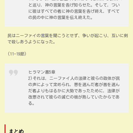
と巡り，神の言葉を告げ知らせた。そして，つい
に彼はすべての者に神の言葉を告げ終え，すべて
の民の中に神の言葉を伝え終えた。
民はニーファイの言葉を聞こうとせず、争いが起こり、互いに剣
で殺しあうようになった。
(11-19節)
ヒラマン書5章
2)それは，ニーファイ人の法律と彼らの政体が民
の声によって定められ，悪を選んだ者が善を選ん
だ者よりもはるかに大勢であったために，法律が
改悪されて彼らの滅亡の機が熟していたからであ
る。
まとめ