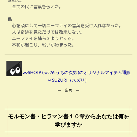
始めた。
全ての民に言葉を伝えた。
民
心を頑にして一切ニーファイの言葉を受け入れなかった。
人は奇跡を見ただけでは改宗しない。
ニーファイを捕らえようとする。
不和が起こり、戦いが始まった。
wzSHOIP ( wz26:うちの次男 )のオリジナルアイテム通販
∞ SUZURI（スズリ）
ー 広告 ー
モルモン書・ヒラマン書１０章からあなたは何を
学びますか