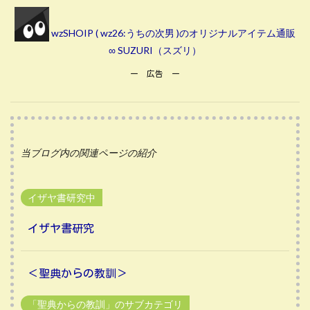
wzSHOIP ( wz26:うちの次男 )のオリジナルアイテム通販
∞ SUZURI（スズリ）
ー 広告 ー
当ブログ内の関連ページの紹介
イザヤ書研究中
イザヤ書研究
＜聖典からの教訓＞
「聖典からの教訓」のサブカテゴリ