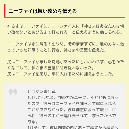
ニーファイは悔い改めを伝える
神さまはニーファイに、ニーファイ人に「神さまはあなた方は悔
い改めないと滅びるまで打たれる」と伝えるように命じられる。
ニーファイは家に帰るのをやめ、
そのまますぐに
、地の方々に散
っていった群衆のもとに行き、神さまの言葉を伝えた。
民はニーファイが示した奇跡があったにもかかわらず、心をかた
くなにして、神さまの言葉に聞き従わなかった。
民はニーファイを罵り、牢に入れるために捕えようとした。
ヒラマン書10章
16)しかし見よ，神の力がニーファイとともにあっ
たので，彼らはニーファイを捕らえて牢に入れる
ことができなかった。彼は御霊によって取り上げ
られ，彼らの中から連れ去られてしまったからで
ある。
17)そして，彼は御霊の内にあって群衆から群衆へ