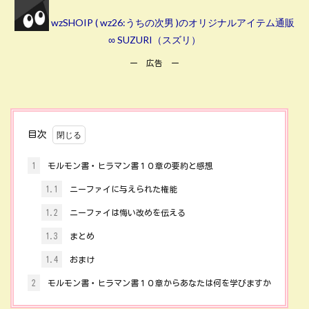
wzSHOIP ( wz26:うちの次男 )のオリジナルアイテム通販
∞ SUZURI（スズリ）
ー 広告 ー
目次
1
モルモン書・ヒラマン書１０章の要約と感想
1.1
ニーファイに与えられた権能
1.2
ニーファイは悔い改めを伝える
1.3
まとめ
1.4
おまけ
2
モルモン書・ヒラマン書１０章からあなたは何を学びますか