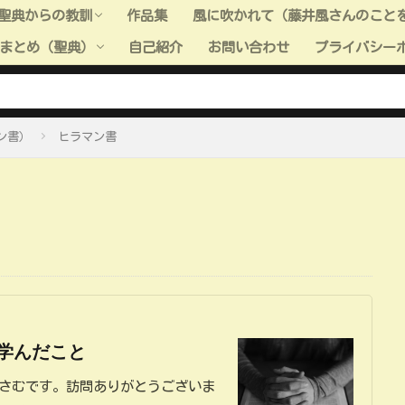
聖典からの教訓
作品集
風に吹かれて（藤井風さんのこと
まとめ（聖典）
自己紹介
お問い合わせ
プライバシー
聖典からの教訓（旧約聖書）
聖典からの教訓（新約聖書）
聖典からの教訓（モルモン書）
聖典からの教訓（教義と聖約）
聖典からの教訓（高価な真珠）
聖典からの教訓（全般）
聖典＿小ネタ
ーまとめ（聖典：旧約聖書）
ーまとめ（聖典：新約聖書）
ーまとめ（聖典：モルモン書）
ーまとめ（聖典：教義と聖約）
ーまとめ（聖典：高価な真珠）
ン書）
ヒラマン書
学んだこと
おさむです。訪問ありがとうございま