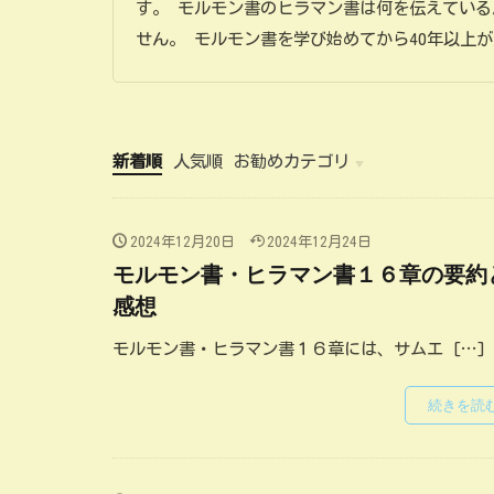
す。 モルモン書のヒラマン書は何を伝えてい
せん。 モルモン書を学び始めてから40年以上が
新着順
人気順
お勧めカテゴリ
イザヤ書研究
聖典からの教訓
風に吹かれて
作品集
2024年12月20日
2024年12月24日
モルモン書・ヒラマン書１６章の要約
感想
モルモン書・ヒラマン書１６章には、サムエ […]
続きを読