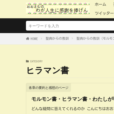
ホーム
ツイッター
ツイッタ
ツイッタ
ツイッタ
ツイッタ
ツイッタ
聖典からの教訓
聖典からの教訓（モルモ
HOME
CATEGORY
ヒラマン書
各章の要約と感想のページ
モルモン書・ヒラマン書・わたしが
どんな疑問に答えてくれるのか こんにちはお