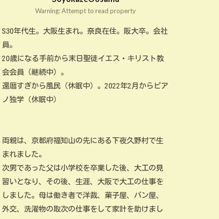
Warning: Attempt to read property
S30年代生。大阪生まれ。奈良在住。阪大卒。会社
員。
20歳になる手前から末日聖徒イエス・キリスト教
会会員（継続中）。
還暦すぎから風民（休眠中）。2022年2月からピア
ノ独学（休眠中）
両親は、京都府福知山の先にある下夜久野村で生
まれました。
次男であった父は小学校を卒業した後、大工の見
習いとなり、その後、生涯、大阪で大工の仕事を
しました。母は働き者で洋裁、菓子屋、パン屋、
外交、洗濯物の取次の仕事をして家計を助けまし