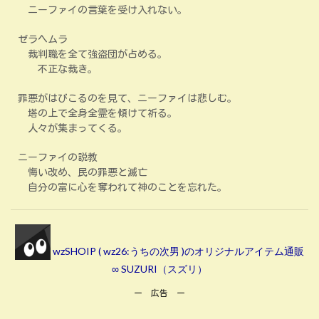
ニーファイの言葉を受け入れない。
ゼラヘムラ
裁判職を全て強盗団が占める。
不正な裁き。
罪悪がはびこるのを見て、ニーファイは悲しむ。
塔の上で全身全霊を傾けて祈る。
人々が集まってくる。
ニーファイの説教
悔い改め、民の罪悪と滅亡
自分の富に心を奪われて神のことを忘れた。
wzSHOIP ( wz26:うちの次男 )のオリジナルアイテム通販
∞ SUZURI（スズリ）
ー 広告 ー