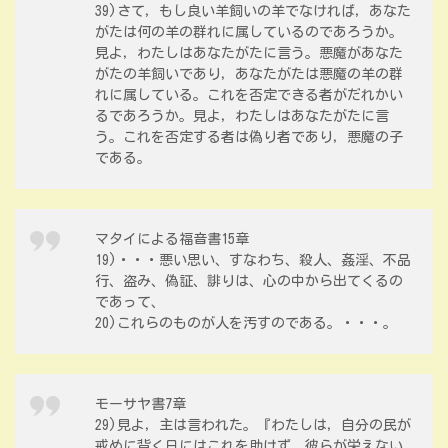
39)さて，もし良い羊飼いの羊でなければ，あなた
がたは何の羊の群れに属しているのであろうか。
見よ，わたしはあなたがたに言う。悪魔があなた
がたの羊飼いであり，あなたがたは悪魔の羊の群
れに属している。これを否定できる者がだれかい
るであろうか。見よ，わたしはあなたがたに言
う。これを否定する者は偽り者であり，悪魔の子
である。
マタイによる福音書15章
19)・・・悪い思い、すなわち、殺人、姦淫、不品
行、盗み、偽証、誹りは、心の中から出てくるの
であって、
20)これらのものが人を汚すのである。・・・。
モーサヤ書7章
29)見よ，主は言われた。『わたしは，自分の民が
戒めに背く日にはこれを助けず，彼らが栄えない