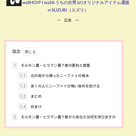
wzSHOIP ( wz26:うちの次男 )のオリジナルアイテム通販
∞ SUZURI（スズリ）
ー 広告 ー
目次
1
モルモン書・ヒラマン書７章の要約と感想
1.1
北の地から帰ったニーファイの嘆き
1.2
多くの人にニーファイが悔い改めを告げる
1.3
まとめ
1.4
おまけ
2
モルモン書・ヒラマン書７章からあなたは何を学びますか