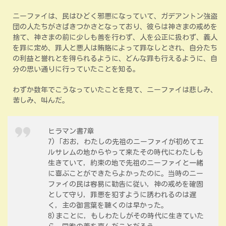
ニーファイは、民はひどく邪悪になっていて、ガデアントン強盗
団の人たちがさばきつかさとなっており、彼らは神さまの戒めを
捨て、神さまの前に少しも善を行わず、人を公正に扱わず、義人
を罪に定め、罪人と悪人は賄賂によって罪なしとされ、自分たち
の利益と誉れとを得られるように、どんな罪も行えるように、自
分の思い通りに行っていたことを知る。
わずか数年でこうなっていたことを見て、ニーファイは悲しみ、
苦しみ、叫んだ。
ヒラマン書7章
7)「おお，わたしの先祖のニーファイが初めてエ
ルサレムの地からやって来たその時代にわたしも
生きていて，約束の地で先祖のニーファイと一緒
に喜ぶことができたらよかったのに。当時のニー
ファイの民は容易に勧告に従い，神の戒めを確固
として守り，罪悪を犯すように誘われるのは遅
く，主の御言葉を聴くのは早かった。
8)まことに，もしわたしがその時代に生きていた