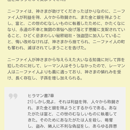
ニーファイは、神さまが助けてくださったばかりなのに、ニーフ
ァイ人が利益を得，人々から称賛され，また金と銀を得ようと
し、富と，この世のむなしいものに執着したために、かたくなに
なり、永遠の不幸と無窮の苦悩へ投げ落とす悪魔に支配されてい
ること、ひどく忌まわしい秘密結社・強盗団に加入しているこ
と、悔い改めなければ、神さまから捨てられ、ニーファイ人の町
も奪われ、滅ぼされてしまうことを告げた。
ニーファイ人が神さまから与えらえた大いなる知識に対して罪を
犯したのに対して、レーマン人はそうしなかったので、レーマン
人はニーファイ人よりも義に適っており、神さまの憐れみを受
け、長く存在し、子孫を増し加えられる。
ヒラマン書7章
21)しかし見よ，それは利益を得，人々から称賛さ
れ，また金と銀を得ようとするからである。あな
たがたは富と，この世のむなしいものに執着して
きた。そのためにあなたがたは人を殺し，略奪
し，盗み，隣人に不利な偽証をし，あらゆる罪悪