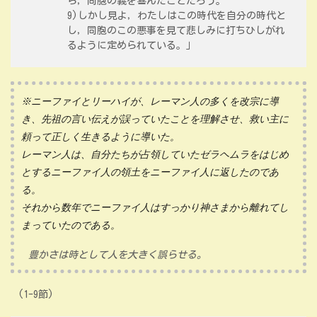
ら，同胞の義を喜んだことだろう。
9)しかし見よ，わたしはこの時代を自分の時代と
し，同胞のこの悪事を見て悲しみに打ちひしがれ
るように定められている。」
※ニーファイとリーハイが、レーマン人の多くを改宗に導
き、先祖の言い伝えが誤っていたことを理解させ、救い主に
頼って正しく生きるように導いた。
レーマン人は、自分たちが占領していたゼラヘムラをはじめ
とするニーファイ人の領土をニーファイ人に返したのであ
る。
それから数年でニーファイ人はすっかり神さまから離れてし
まっていたのである。
豊かさは時として人を大きく誤らせる。
(1-9節)