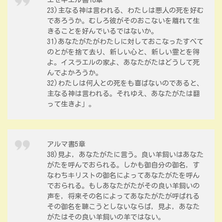
エゼキエル書18章
23)主なる神は言われる、わたしは悪人の死を好む
であろうか。むしろ彼がそのおこないを離れて生
きることを好んでいるではないか。
31)あなたがたがわたしに対しておこなったすべて
のとがを捨て去り、新しい心と、新しい霊とを得
よ。イスラエルの家よ、あなたがたはどうして死
んでよかろうか。
32)わたしは何人との死をも喜ばないのであると、
主なる神は言われる。それゆえ、あなたがたは翻
って生きよ」。
アルマ書5章
38)見よ，あなたがたに言う。良い羊飼いはあなた
がたを呼んでおられる。しかも御自分の御名，す
なわちキリストの御名によってあなたがたを呼ん
でおられる。もしあなたがたがその良い羊飼いの
声を，将来その名によってあなたがたが呼ばれる
その御名を聴こうとしないならば，見よ，あなた
がたはその良い羊飼いの羊ではない。