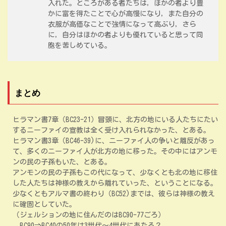
入れた。ところがある者たちは，ほかの者より豊
かに富を得たことで心が高慢になり，また自分の
衣服が高価なことで強情になって高ぶり，さら
に，自分はほかの者よりも優れていると思って同
胞を苦しめている。
まとめ
ヒラマン書7章（BC23-21）冒頭に、北方の地にいる人たちにたい
するニーファイの宣教は全く受け入れられなかった、とある。
ヒラマン書3章（BC46-39)に、ニーファイ人の争いと離反があっ
て、多くのニーファイ人が北方の地に移った。その中にはアンモ
ンの民の子孫もいた、とある。
アンモンの民の子孫もこの代になって、少なくとも北の地に移住
した人たちは神様の教えから離れていった、ということになる。
少なくともアルマ書の終わり（BC52)までは、彼らは神様の教え
に確固としていた。
（ジェルションの地に住んだのはBC90-77ごろ）
BC90⇒BC40の50年は3世代～4世代にあたる？