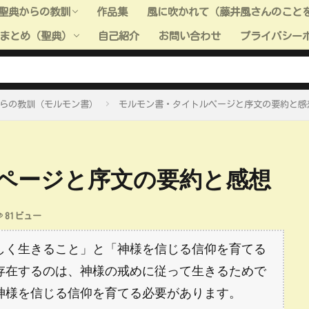
聖典からの教訓
作品集
風に吹かれて（藤井風さんのこと
まとめ（聖典）
自己紹介
お問い合わせ
プライバシー
聖典からの教訓（旧約聖書）
聖典からの教訓（新約聖書）
聖典からの教訓（モルモン書）
聖典からの教訓（教義と聖約）
聖典からの教訓（高価な真珠）
聖典からの教訓（全般）
聖典＿小ネタ
ーまとめ（聖典：旧約聖書）
ーまとめ（聖典：新約聖書）
ーまとめ（聖典：モルモン書）
ーまとめ（聖典：教義と聖約）
ーまとめ（聖典：高価な真珠）
らの教訓（モルモン書）
モルモン書・タイトルページと序文の要約と感
ページと序文の要約と感想
81ビュー
しく生きること」と「神様を信じる信仰を育てる
存在するのは、神様の戒めに従って生きるためで
神様を信じる信仰を育てる必要があります。