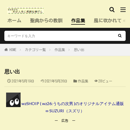
ホーム
聖典からの教訓
作品集
風に吹かれて（
HOME
カテゴリ一覧
作品集
思い出
思い出
2021年5月19日
2021年5月26日
作品集
28ビュー
wzSHOIP ( wz26:うちの次男 )のオリジナルアイテム通販
∞ SUZURI（スズリ）
ー 広告 ー