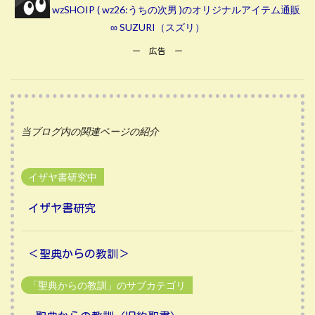
wzSHOIP ( wz26:うちの次男 )のオリジナルアイテム通販
∞ SUZURI（スズリ）
ー 広告 ー
当ブログ内の関連ページの紹介
イザヤ書研究中
イザヤ書研究
＜聖典からの教訓＞
「聖典からの教訓」のサブカテゴリ