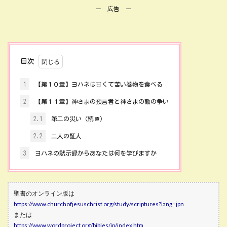
ー 広告 ー
目次
1
【第１０章】ヨハネは甘くて苦い巻物を食べる
2
【第１１章】神さまの預言者と神さまの敵の争い
2.1
第二の災い（続き）
2.2
二人の証人
3
ヨハネの黙示録からあなたは何を学びますか
聖書のオンライン版は
https://www.churchofjesuschrist.org/study/scriptures?lang=jpn
または
https://www.wordproject.org/bibles/jp/index.htm