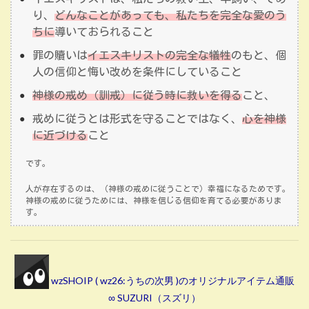
り、
どんなことがあっても、私たちを完全な愛のう
ちに
導いておられること
罪の贖いは
イエスキリストの完全な犠牲
のもと、個
人の信仰と悔い改めを条件にしていること
神様の戒め（訓戒）に従う時に救いを得る
こと、
戒めに従うとは形式を守ることではなく、
心を神様
に近づける
こと
です。
人が存在するのは、（神様の戒めに従うことで）幸福になるためです。
神様の戒めに従うためには、神様を信じる信仰を育てる必要がありま
す。
wzSHOIP ( wz26:うちの次男 )のオリジナルアイテム通販
∞ SUZURI（スズリ）