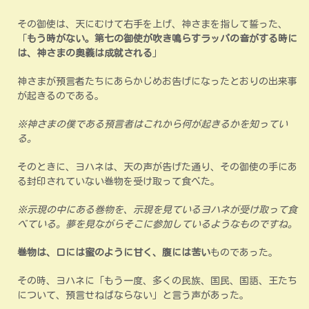
その御使は、天にむけて右手を上げ、神さまを指して誓った、
「
もう時がない。第七の御使が吹き鳴らすラッパの音がする時に
は、神さまの奥義は成就される
」
神さまが預言者たちにあらかじめお告げになったとおりの出来事
が起きるのである。
※神さまの僕である預言者はこれから何が起きるかを知ってい
る。
そのときに、ヨハネは、天の声が告げた通り、その御使の手にあ
る封印されていない巻物を受け取って食べた。
※示現の中にある巻物を、示現を見ているヨハネが受け取って食
べている。夢を見ながらそこに参加しているようなものですね。
巻物は、口には蜜のように甘く、腹には苦い
ものであった。
その時、ヨハネに「もう一度、多くの民族、国民、国語、王たち
について、預言せねばならない」と言う声があった。