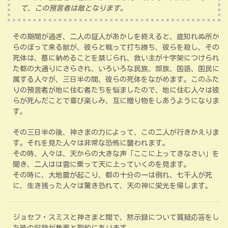
て、この預言者は敵となります。
その期間が過ぎ、二人の証人があかしを終えると、底知れぬ所か
らのぼって来る獣が、彼らと戦って打ち勝ち、彼らを殺し、その
死体は、墓に納めることを禁じられ、救い主が十字架につけられ
た都の大通りにさらされ、いろいろな民族、部族、国語、国民に
属する人々が、三日半の間、彼らの死体をながめます。このふた
りの預言者が地に住む者たちを悩ましたので、地に住む人々は彼
らが死んだことで喜び楽しみ、互に贈り物をしあうようになりま
す。
その三日半の後、神さまの力によって、この二人が行きかえりま
す。それを見た人々は非常な恐怖に襲われます。
その時、人々は、天からの大きな声「ここに上ってきなさい」を
聞き、二人はは雲に乗って天に上っていくのを見ます。
その時に、大地震が起こり、都の十分の一は倒れ、七千人が死
に、生き残った人々は驚き恐れて、天の神に栄光を帰します。
ジョセフ・スミスと神さまと間で、黙示録について質疑応答をし