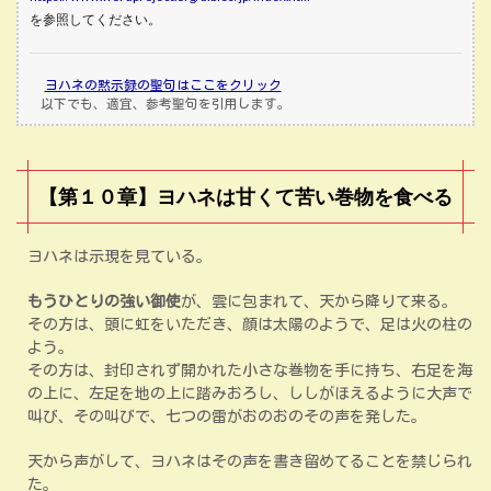
を参照してください。
ヨハネの黙示録の聖句はここをクリック
以下でも、適宜、参考聖句を引用します。
【第１０章】ヨハネは甘くて苦い巻物を食べる
ヨハネは示現を見ている。
もうひとりの強い御使
が、雲に包まれて、天から降りて来る。
その方は、頭に虹をいただき、顔は太陽のようで、足は火の柱の
よう。
その方は、封印されず開かれた小さな巻物を手に持ち、右足を海
の上に、左足を地の上に踏みおろし、ししがほえるように大声で
叫び、その叫びで、七つの雷がおのおのその声を発した。
天から声がして、ヨハネはその声を書き留めてることを禁じられ
た。