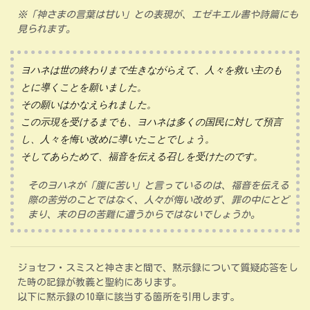
※「神さまの言葉は甘い」との表現が、エゼキエル書や詩篇にも
見られます。
ヨハネは世の終わりまで生きながらえて、人々を救い主のも
とに導くことを願いました。
その願いはかなえられました。
この示現を受けるまでも、ヨハネは多くの国民に対して預言
し、人々を悔い改めに導いたことでしょう。
そしてあらためて、福音を伝える召しを受けたのです。
そのヨハネが「腹に苦い」と言っているのは、福音を伝える
際の苦労のことではなく、人々が悔い改めず、罪の中にとど
まり、末の日の苦難に遭うからではないでしょうか。
ジョセフ・スミスと神さまと間で、黙示録について質疑応答をし
た時の記録が教義と聖約にあります。
以下に黙示録の10章に該当する箇所を引用します。