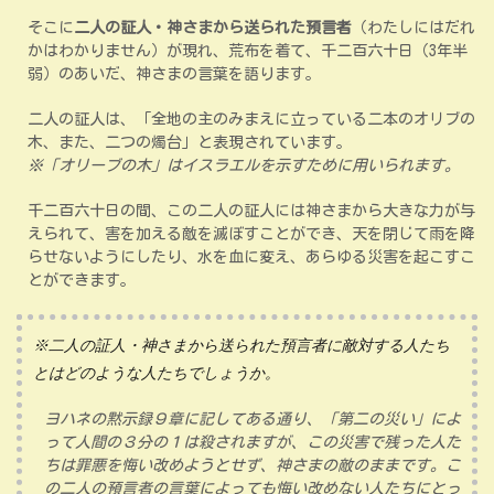
そこに
二人の証人・神さまから送られた預言者
（わたしにはだれ
かはわかりません）が現れ、荒布を着て、千二百六十日（3年半
弱）のあいだ、神さまの言葉を語ります。
二人の証人は、「全地の主のみまえに立っている二本のオリブの
木、また、二つの燭台」と表現されています。
※「オリーブの木」はイスラエルを示すために用いられます。
千二百六十日の間、この二人の証人には神さまから大きな力が与
えられて、害を加える敵を滅ぼすことができ、天を閉じて雨を降
らせないようにしたり、水を血に変え、あらゆる災害を起こすこ
とができます。
※二人の証人・神さまから送られた預言者に敵対する人たち
とはどのような人たちでしょうか。
ヨハネの黙示録９章に記してある通り、「第二の災い」によ
って人間の３分の１は殺されますが、この災害で残った人た
ちは罪悪を悔い改めようとせず、神さまの敵のままです。こ
の二人の預言者の言葉によっても悔い改めない人たちにとっ