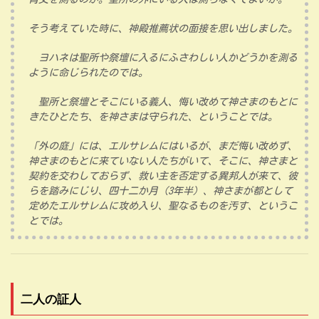
そう考えていた時に、神殿推薦状の面接を思い出しました。
ヨハネは聖所や祭壇に入るにふさわしい人かどうかを測る
ように命じられたのでは。
聖所と祭壇とそこにいる義人、悔い改めて神さまのもとに
きたひとたち、を神さまは守られた、ということでは。
「外の庭」には、エルサレムにはいるが、まだ悔い改めず、
神さまのもとに来ていない人たちがいて、そこに、神さまと
契約を交わしておらず、救い主を否定する異邦人が来て、彼
らを踏みにじり、四十二か月（3年半）、神さまが都として
定めたエルサレムに攻め入り、聖なるものを汚す、というこ
とでは。
二人の証人