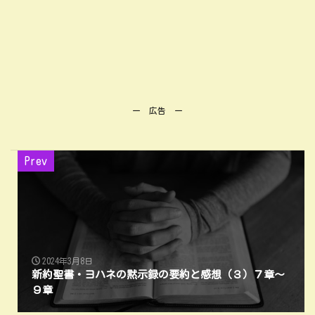
ー 広告 ー
Prev
2024年3月8日
新約聖書・ヨハネの黙示録の要約と感想（３）７章～
９章