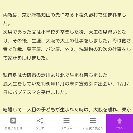
両親は、京都府福知山の先にある下夜久野村で生まれまし
た。
次男であった父は小学校を卒業した後、大工の見習いとな
り、その後、生涯、大阪で大工の仕事をしました。母は働き
者で洋裁、菓子屋、パン屋、外交、洗濯物の取次の仕事をし
て家計を助けました。
私自身は大阪市の淀川より北で生まれ育ちました。
浪人生をしていた1980年11月の末に宣教師に出会い、12月7
日にバプテスマを受けました。
結婚して二人目の子どもが生まれた時は、大阪を離れ、東京
に単身赴任をしていましたが、夏に横浜に家族で引っ越し、
1年4か月ほど住んだあと、年末に奈良の大和郡山に引っ越し
お問い合わせ
シェア
メニュー
＜目次に戻る＞
TOPへ