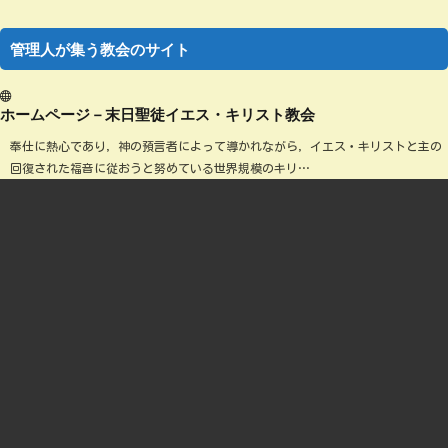
管理人が集う教会のサイト
ホームページ－末日聖徒イエス・キリスト教会
奉仕に熱心であり，神の預言者によって導かれながら，イエス・キリストと主の
回復された福音に従おうと努めている世界規模のキリ…