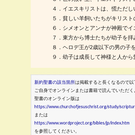
４．イエスキリストは、慌ただし
５．貧しい羊飼いたちがキリスト
６．シメオンとアンナが神殿でイ
７．東方から博士たちが幼子を拝
８．ヘロデ王が2歳以下の男の子
９．幼子は成長して神様と人から
新約聖書の該当箇所
は掲載すると長くなるので以
ご自身でオンラインまたは書籍で読んでいただく
聖書のオンライン版は
https://www.churchofjesuschrist.org/study/scriptu
または
https://www.wordproject.org/bibles/jp/index.htm
を参照してください。