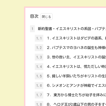
目次
1
新約聖書・イエスキリストの系図・バプテ
1.1
１.イエスキリストはダビデの直系、
1.2
２.バプテスマのヨハネの誕生も神様
1.3
３.世の救い主、イエスキリストの誕
1.4
４.イエスキリストは、慌ただしい時
1.5
５.貧しい羊飼いたちがキリストの生
1.6
６.シメオンとアンナが神殿でイエス
1.7
７．東方から博士たちが幼子を拝み
1.8
８．ヘロデ王が2歳以下の男の子をす