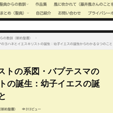
聖典からの教訓
作品集
風に吹かれて（藤井風さんのこと
まとめ（聖典）
自己紹介
お問い合わせ
プライバシー
聖典からの教訓（旧約聖書）
聖典からの教訓（新約聖書）
聖典からの教訓（モルモン書）
聖典からの教訓（教義と聖約）
聖典からの教訓（高価な真珠）
聖典からの教訓（全般）
聖典＿小ネタ
ーまとめ（聖典：旧約聖書）
ーまとめ（聖典：新約聖書）
ーまとめ（聖典：モルモン書）
ーまとめ（聖典：教義と聖約）
ーまとめ（聖典：高価な真珠）
らの教訓（新約聖書）
マのヨハネとイエスキリストの誕生：幼子イエスの誕生からわかる９つのこと
ストの系図・バプテスマの
トの誕生：幼子イエスの誕
と
（新約聖書）
313ビュー