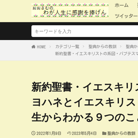
ホーム
ツイッター
ツイッタ
ツイッタ
ツイッタ
ツイッタ
ツイッタ
カテゴリ一覧
聖典からの教訓
聖典か
HOME
新約聖書・イエスキリストの系図・バプテス
新約聖書・イエスキリ
ヨハネとイエスキリス
生からわかる９つのこ
2022年1月9日
2023年5月4日
聖典からの教訓