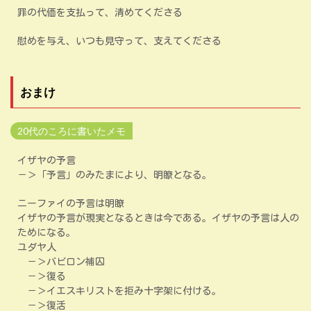
罪の代価を支払って、清めてくださる
慰めを与え、いつも見守って、支えてくださる
おまけ
20代のころに書いたメモ
イザヤの予言
－＞「予言」のみたまにより、明瞭となる。
ニーファイの予言は明瞭
イザヤの予言が現実となるときは今である。イザヤの予言は人の
ためになる。
ユダヤ人
－＞バビロン補囚
－＞復る
－＞イエスキリストを拒み十字架に付ける。
－＞復活