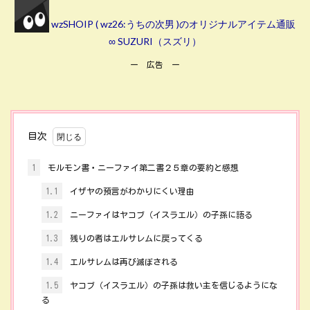
wzSHOIP ( wz26:うちの次男 )のオリジナルアイテム通販
∞ SUZURI（スズリ）
ー 広告 ー
目次
1
モルモン書・ニーファイ第二書２５章の要約と感想
1.1
イザヤの預言がわかりにくい理由
1.2
ニーファイはヤコブ（イスラエル）の子孫に語る
1.3
残りの者はエルサレムに戻ってくる
1.4
エルサレムは再び滅ぼされる
1.5
ヤコブ（イスラエル）の子孫は救い主を信じるようにな
る