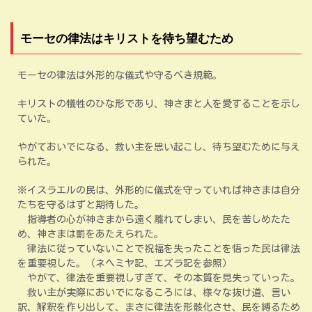
モーセの律法はキリストを待ち望むため
モーセの律法は外形的な儀式や守るべき規範。
キリストの犠牲のひな形であり、神さまと人を愛することを示し
ていた。
やがておいでになる、救い主を思い起こし、待ち望むために与え
られた。
※イスラエルの民は、外形的に儀式を守っていれば神さまは自分
たちを守るはずと期待した。
指導者の心が神さまから遠く離れてしまい、民を苦しめたた
め、神さまは罰をあたえられた。
律法に従っていないことで祝福を失ったことを悟った民は律法
を重要視した。（ネヘミヤ記、エズラ記を参照）
やがて、律法を重要視しすぎて、その本質を見失っていった。
救い主が実際においでになるころには、様々な抜け道、言い
訳、解釈を作り出して、まさに律法を形骸化させ、民を縛るため