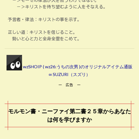
－＞モーセの律法が人を救うわけではない。
－＞キリストを待ち望むように人をそなえる。
予言者・律法：キリストの事を示す。
正しい道：キリストを信じること。
勢いと心と力と全身全霊をこめて。
wzSHOIP ( wz26:うちの次男 )のオリジナルアイテム通販
∞ SUZURI（スズリ）
ー 広告 ー
モルモン書・ニーファイ第二書２５章からあなた
は何を学びますか