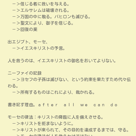
－＞信じる者に救いを与える。
－＞エルサレムは破壊される。
－＞万国の中に散る。バヒロンも滅びる。
－＞聖文により、御子を信じる。
－＞回復の業
出エジプト、モーセ、
－＞イエスキリストの予言。
人を救うのは、イエスキリストの御名をおいてよりない。
ニーファイの記録
－＞ヨセフの子孫は滅びない、という約束を果たすため代々伝
わる。
－＞所有するものはこれにより、裁かれる。
書き記す理由。ａｆｔｅｒ ａｌｌ ｗｅ ｃａｎ ｄｏ
モーセの律法：キリストの降臨に人を備えさせる。
－＞キリストを拒まないように。
－＞キリストが来られて、その目的を達成するまでは、守る。