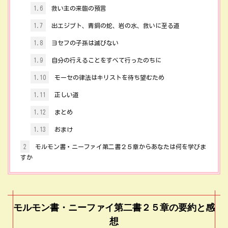
1.6
救い主の来臨の預言
1.7
出エジプト、青銅の蛇、岩の水、救いに至る道
1.8
ヨセフの子孫は滅びない
1.9
自分の行えることをすべて行ったのちに
1.10
モーセの律法はキリストを待ち望むため
1.11
正しい道
1.12
まとめ
1.13
おまけ
2
モルモン書・ニーファイ第二書２５章からあなたは何を学びま
すか
モルモン書・ニーファイ第二書２５章の要約と感
想