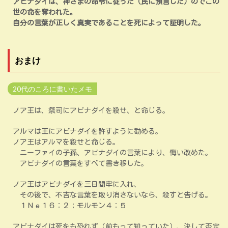
アビナダイは、神さまの命令に従った（民に預言した）のでこの
世の命を奪われた。
自分の言葉が正しく真実であることを死によって証明した。
おまけ
20代のころに書いたメモ
ノア王は、祭司にアビナダイを殺せ、と命じる。
アルマは王にアビナダイを許すように勧める。
ノア王はアルマを殺せと命じる。
ニーファイの子孫、アビナダイの言葉により、悔い改めた。
アビナダイの言葉をすべて書き移した。
ノア王はアビナダイを三日間牢に入れ、
その後で、不吉な言葉を取り消さないなら、殺すと告げる。
１Ｎｅ１６：２；モルモン４：５
アビナダイは死をも恐れず（前もって知っていた）、決して否定