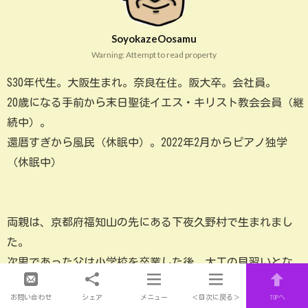
SoyokazeOosamu
Warning: Attempt to read property
S30年代生。大阪生まれ。奈良在住。阪大卒。会社員。
20歳になる手前から末日聖徒イエス・キリスト教会会員（継
続中）。
還暦すぎから風民（休眠中）。2022年2月からピアノ独学
（休眠中）
両親は、京都府福知山の先にある下夜久野村で生まれまし
た。
次男であった父は小学校を卒業した後、大工の見習いとな
り、その後、生涯、大阪で大工の仕事をしました。母は働き
お問い合わせ
シェア
メニュー
＜目次に戻る＞
TOPへ
者で洋裁、菓子屋、パン屋、外交、洗濯物の取次の仕事をし