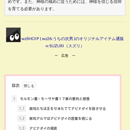
めです。また、神様の戒めに従うためには、神様を信じる信仰
を育てる必要があります。
wzSHOIP ( wz26:うちの次男 )のオリジナルアイテム通販
∞ SUZURI（スズリ）
ー 広告 ー
目次
1
モルモン書・モーサヤ書１７章の要約と感想
1.1
祭司たちは王をせきたててアビナダイを殺させる
1.2
祭司アルマはアビナダイの言葉を信じる
1.3
アビナダイの預言