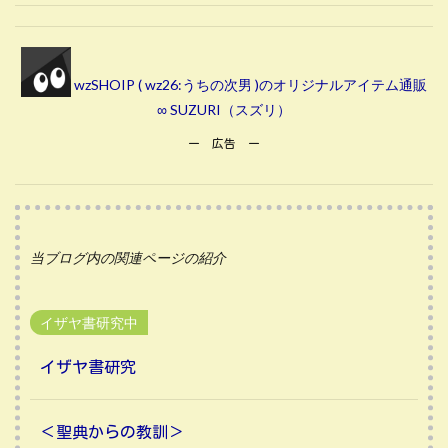
wzSHOIP ( wz26:うちの次男 )のオリジナルアイテム通販
∞ SUZURI（スズリ）
ー 広告 ー
当ブログ内の関連ページの紹介
イザヤ書研究中
イザヤ書研究
＜聖典からの教訓＞