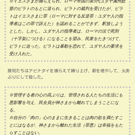
※イエスさまが捕らえられ、ローマ帝国の第5代ユダヤ属州総
督のピラトのもとに送られ、ピラトの裁判を受けたが、ピラ
トはイエスさまに罪（ローマに対する反逆罪：ユダヤ人の指
導者はこの罪で訴えた）を認めることができず、釈放しよう
とした。しかし、ユダヤ人の指導者は、ローマの法で死刑
（十字架につける）になることを望み、民衆をたきつけて、
ピラトに迫った。ピラトは暴動を恐れて、ユダヤ人の要求を
受け入れた。
祭司たちはアビナダイを捕らえて縛り上げ、薪を燃やして、火あ
ぶりにして殺した。
※管理する者の心の高ぶりは、管理される人たちの生活にも
悪影響を与え、民全員が神さまから離れてしまうことにな
る。
※自分の「肉の」心のままに生きることは肉の欲を満たすこ
とにはなるが、神さまから離れた生活（罪悪）は幸福をもた
らすことはない。