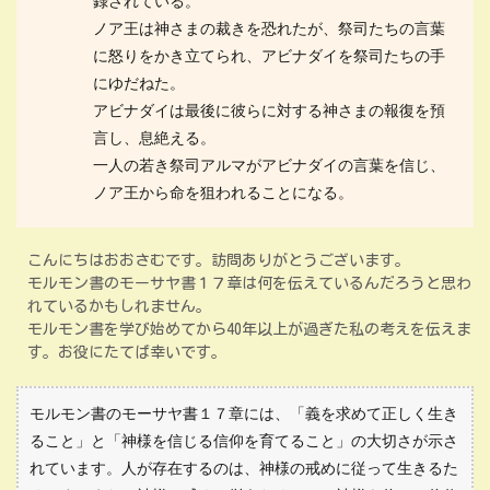
録されている。
ノア王は神さまの裁きを恐れたが、祭司たちの言葉
に怒りをかき立てられ、アビナダイを祭司たちの手
にゆだねた。
アビナダイは最後に彼らに対する神さまの報復を預
言し、息絶える。
一人の若き祭司アルマがアビナダイの言葉を信じ、
ノア王から命を狙われることになる。
こんにちはおおさむです。訪問ありがとうございます。
モルモン書のモーサヤ書１７章は何を伝えているんだろうと思わ
れているかもしれません。
モルモン書を学び始めてから40年以上が過ぎた私の考えを伝えま
す。お役にたてば幸いです。
モルモン書のモーサヤ書１７章には、「義を求めて正しく生き
ること」と「神様を信じる信仰を育てること」の大切さが示さ
れています。人が存在するのは、神様の戒めに従って生きるた