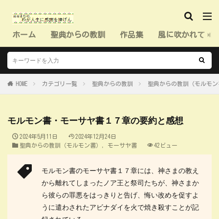
ホーム
聖典からの教訓
作品集
風に吹かれて（
HOME
カテゴリ一覧
聖典からの教訓
聖典からの教訓（モルモン
モルモン書・モーサヤ書１７章の要約と感想
2024年5月11日
2024年12月24日
聖典からの教訓（モルモン書）
,
モーサヤ書
42ビュー
モルモン書のモーサヤ書１７章には、神さまの教え
から離れてしまったノア王と祭司たちが、神さまか
ら彼らの罪悪をはっきりと告げ、悔い改めを促すよ
うに遣わされたアビナダイを火で焼き殺すことが記